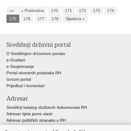
««
« Prethodna
170
171
172
173
174
175
176
177
178
Sljedeća »
Središnji državni portal
O Središnjem državnom portalu
e-Građani
e-Savjetovanja
Portal otvorenih podataka RH
Izvozni portal
Prijedlozi i komentari
Adresar
Središnji katalog službenih dokumenata RH
Adresar tijela javne vlasti
Adresar političkih stranaka u RH
Popis dužnosnika u RH