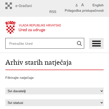
Preskoči
A
English
A
na
Prilagodba pristupačnosti
glavni
RSS
sadržaj
Arhiv starih natječaja
Filtrirajte natječaje: