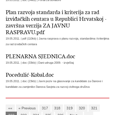
19.05.2011. | doc (54kb) |
Portal za donatore
Plan razvoja standarda i kriterija za rad
izviđačkih centara u Republici Hrvatskoj -
završna verzija ZA JAVNU
RASPRAVU.pdf
19.05.2011. | pdf (110kb) |
Javna rasprava o planu razvoja, standardima i kriterijima
za rad izviđačkih centara
PLENARNA SJEDNICA.doc
19.05.2011. | doc (33kb) |
Dani udruga 2009. - izvještaj
Pocedulić-Kobal.doc
19.05.2011. | doc (23kb) |
Javni poziv na glasovanje za kandidate za članove i
kandidate za zamjenike članova Savjeta za razvoj civilnoga društva
««
« Previous
317
318
319
320
321