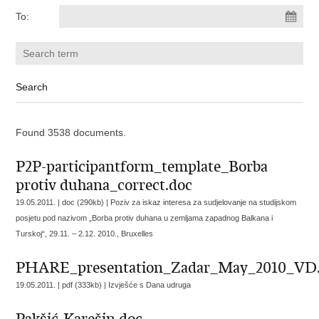
To:
Found 3538 documents.
P2P-participantform_template_Borba
protiv duhana_correct.doc
19.05.2011. | doc (290kb) |
Poziv za iskaz interesa za sudjelovanje na studijskom
posjetu pod nazivom „Borba protiv duhana u zemljama zapadnog Balkana i
Turskoj“, 29.11. – 2.12. 2010., Bruxelles
PHARE_presentation_Zadar_May_2010_VD.
19.05.2011. | pdf (333kb) |
Izvješće s Dana udruga