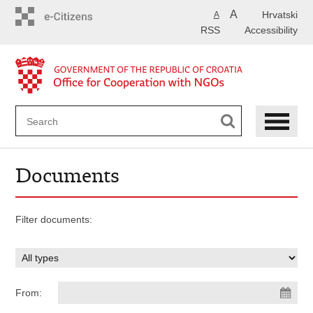
Skip
A
Hrvatski
A
to
RSS
Accessibility
main
content
Documents
Filter documents:
From: