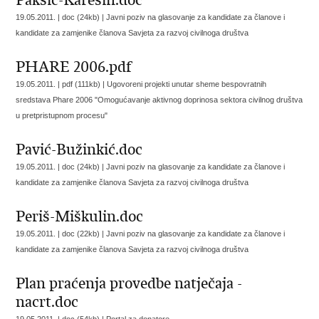
Pakšić-Karešin.doc
19.05.2011. | doc (24kb) |
Javni poziv na glasovanje za kandidate za članove i
kandidate za zamjenike članova Savjeta za razvoj civilnoga društva
PHARE 2006.pdf
19.05.2011. | pdf (111kb) |
Ugovoreni projekti unutar sheme bespovratnih
sredstava Phare 2006 "Omogućavanje aktivnog doprinosa sektora civilnog društva
u pretpristupnom procesu"
Pavić-Bužinkić.doc
19.05.2011. | doc (24kb) |
Javni poziv na glasovanje za kandidate za članove i
kandidate za zamjenike članova Savjeta za razvoj civilnoga društva
Periš-Miškulin.doc
19.05.2011. | doc (22kb) |
Javni poziv na glasovanje za kandidate za članove i
kandidate za zamjenike članova Savjeta za razvoj civilnoga društva
Plan praćenja provedbe natječaja -
nacrt.doc