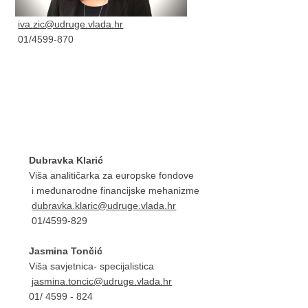
iva.zic@udruge.vlada.hr
01/4599-870
Dubravka Klarić
Viša analitičarka za europske fondove
i međunarodne financijske mehanizme
dubravka.klaric@udruge.vlada.hr
01/4599-829
Jasmina Tončić
Viša savjetnica- specijalistica
jasmina.toncic@udruge.vlada.hr
01/ 4599 - 824