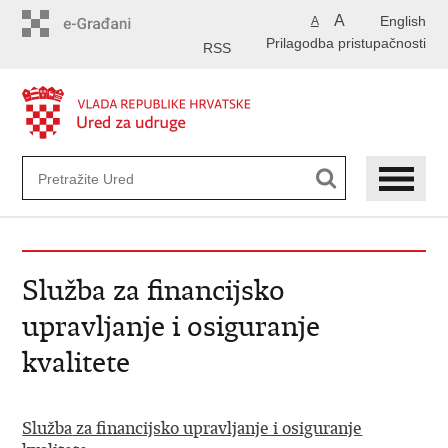
Preskoči
A
English
A
na
Prilagodba pristupačnosti
glavni
RSS
sadržaj
Služba za financijsko
upravljanje i osiguranje
kvalitete
Služba
za financijsko upravljanje i osiguranje