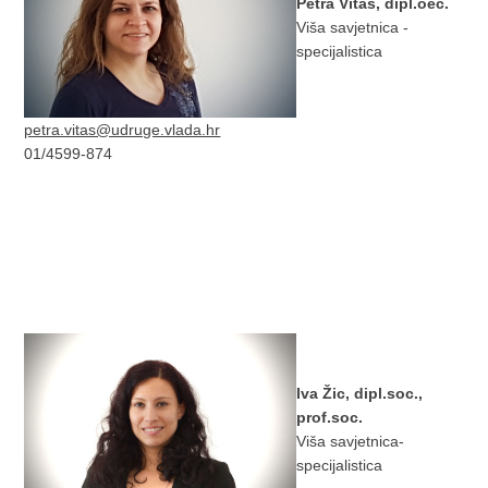
Petra Vitas, dipl.oec.
Viša savjetnica -
specijalistica
petra.vitas@udruge.vlada.hr
01/4599-874
Iva Žic, dipl.soc.,
prof.soc.
Viša savjetnica-
specijalistica