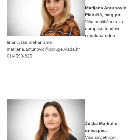
Marijana Antunović
Platužić, mag.pol.
Viša analitičarka za
europske fondove
i međunarodne
financijske mehanizme
marijana.antunovic@udruge.vlada.hr
01/4599-825
Željka Markulin,
univ.spec.
Viša savjetnica-