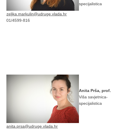
specijalistica
zeljka.markulin@udruge.vlada.hr
01/4599-816
Anita Prša, prof.
Viša savjetnica-
specijalistica
anita.prsa@udruge.vlada.hr