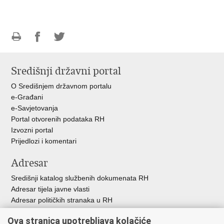
Ispiši
Podijeli
Podijeli
stranicu
na
na
Središnji državni portal
Facebooku
Twitteru
O Središnjem državnom portalu
e-Građani
e-Savjetovanja
Portal otvorenih podataka RH
Izvozni portal
Prijedlozi i komentari
Adresar
Središnji katalog službenih dokumenata RH
Adresar tijela javne vlasti
Adresar političkih stranaka u RH
Popis dužnosnika u RH
Ova stranica upotrebljava kolačiće
Besplatni telefoni javne uprave