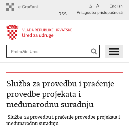
Preskoči
A
English
A
na
Prilagodba pristupačnosti
glavni
RSS
sadržaj
Služba za provedbu i praćenje
provedbe projekata i
međunarodnu suradnju
Služba za provedbu i praćenje provedbe projekata i
međunarodnu suradnju