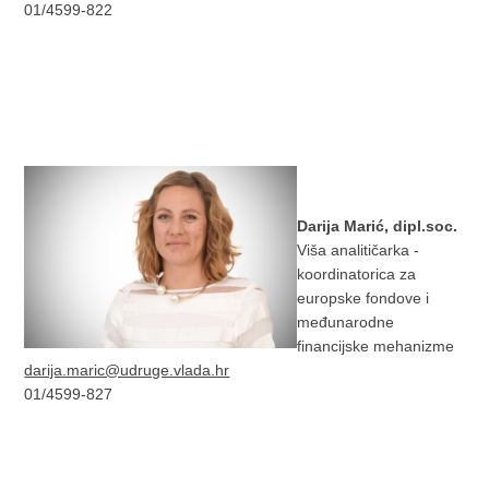
01/4599-822
Darija Marić, dipl.soc.
Viša analitičarka -
koordinatorica za
europske fondove i
međunarodne
financijske mehanizme
darija.maric@udruge.vlada.hr
01/4599-827