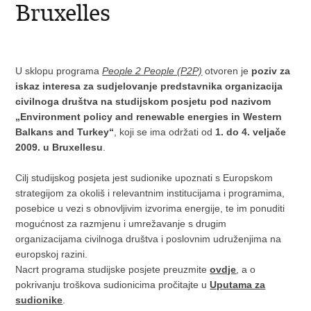
Bruxelles
U sklopu programa
People 2 People (P2P)
otvoren je
poziv za
iskaz interesa za sudjelovanje predstavnika organizacija
civilnoga društva na studijskom posjetu pod nazivom
„
Environment policy and renewable energies in Western
Balkans and Turkey
“
, koji se ima održati od
1. do 4. veljače
2009. u Bruxellesu
.
Cilj studijskog posjeta jest sudionike upoznati s Europskom
strategijom za okoliš i relevantnim institucijama i programima,
posebice u vezi s obnovljivim izvorima energije, te im ponuditi
mogućnost za razmjenu i umrežavanje s drugim
organizacijama civilnoga društva i poslovnim udruženjima na
europskoj razini.
Nacrt programa studijske posjete preuzmite
ovdje
, a o
pokrivanju troškova sudionicima pročitajte u
Uputama za
sudionike
.