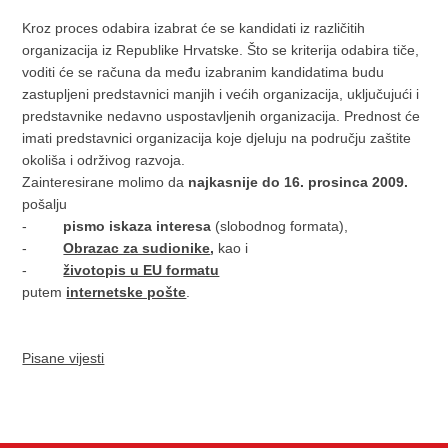
Kroz proces odabira izabrat će se kandidati iz različitih
organizacija iz Republike Hrvatske. Što se kriterija odabira tiče,
voditi će se računa da među izabranim kandidatima budu
zastupljeni predstavnici manjih i većih organizacija, uključujući i
predstavnike nedavno uspostavljenih organizacija. Prednost će
imati predstavnici organizacija koje djeluju na području zaštite
okoliša i održivog razvoja.
Zainteresirane molimo da
najkasnije do 16. prosinca 2009.
pošalju
-
pismo iskaza interesa
(slobodnog formata),
-
Obrazac za sudionike
,
kao i
-
životopis u EU formatu
putem
internetske pošte
.
Pisane vijesti