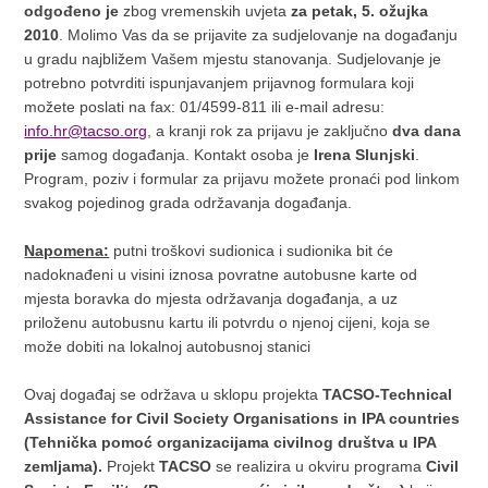
odgođeno je
zbog vremenskih uvjeta
za petak, 5. ožujka
2010
. Molimo Vas da se prijavite za sudjelovanje na događanju
u gradu najbližem Vašem mjestu stanovanja. Sudjelovanje je
potrebno potvrditi ispunjavanjem prijavnog formulara koji
možete poslati na fax: 01/4599-811 ili e-mail adresu:
info.hr@tacso.org
, a kranji rok za prijavu je zaključno
dva dana
prije
samog događanja. Kontakt osoba je
Irena Slunjski
.
Program, poziv i formular za prijavu možete pronaći pod linkom
svakog pojedinog grada održavanja događanja.
Napomena:
putni troškovi sudionica i sudionika bit će
nadoknađeni u visini iznosa povratne autobusne karte od
mjesta boravka do mjesta održavanja događanja, a uz
priloženu autobusnu kartu ili potvrdu o njenoj cijeni, koja se
može dobiti na lokalnoj autobusnoj stanici
Ovaj događaj se održava u sklopu projekta
TACSO-Technical
Assistance for Civil Society Organisations in IPA countries
(Tehnička pomoć organizacijama civilnog društva u IPA
zemljama).
Projekt
TACSO
se realizira u okviru programa
Civil