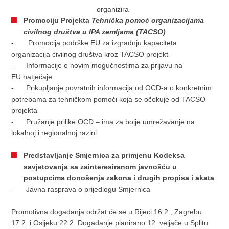
organizira
Promociju Projekta
Tehnička pomoć organizacijama
civilnog društva u IPA zemljama (TACSO)
- Promocija podrške EU za izgradnju kapaciteta
organizacija civilnog društva kroz TACSO projekt
- Informacije o novim mogućnostima za prijavu na
EU natječaje
- Prikupljanje povratnih informacija od OCD-a o konkretnim
potrebama za tehničkom pomoći koja se očekuje od TACSO
projekta
- Pružanje prilike OCD – ima za bolje umrežavanje na
lokalnoj i regionalnoj razini
Predstavljanje Smjernica za primjenu Kodeksa
savjetovanja sa zainteresiranom javnošću u
postupcima donošenja zakona i drugih propisa i akata
- Javna rasprava o prijedlogu Smjernica
Promotivna događanja održat će se u
Rijeci
16.2.,
Zagrebu
17.2. i
Osijeku
22.2. Događanje planirano 12. veljače u
Splitu