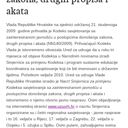
akata
Vlada Republike Hrvatske na sjednici održanoj 21. studenoga
2009. godine prihvatila je Kodeks savjetovanja sa
zainteresiranom javnošću u postupcima donošenja zakona,
drugih propisa i akata (NN140/2009). Prihvaćajući Kodeks
Vlada je istovremeno obvezala Ured za udruge da u roku tri
mjeseca od objave Kodeksa u Narodnim novinama izradi
Smjernice za primjenu Kodeksa i program sustavne edukacije
koordinatora za savjetovanje koji će biti imenovani u državnim
tijelima. Početkom veljače 2010. Ured za udruge Vlade
Republike Hrvatske izradio je
Nacrt Smjernica za primjenu
Kodeksa savjetovanja sa zainteresiranom javnošću u
postupcima donošenja zakona, drugih propisa i akata
i
istovremeno o njemu otvorio javnu raspravu. Osim objavljivanja
na internetskoj stranici
www.uzuvrh.hr
o nacrtu Smjernica
organizirane su i četiri regionalna savjetovanja - javne rasprave
i to 16. veljače u Rijeci, 17. veljače u Zagrebu, 22. veljače u
Osijeku i 5. ožujka u Splitu. Ovim putem, zahvaljujemo svima