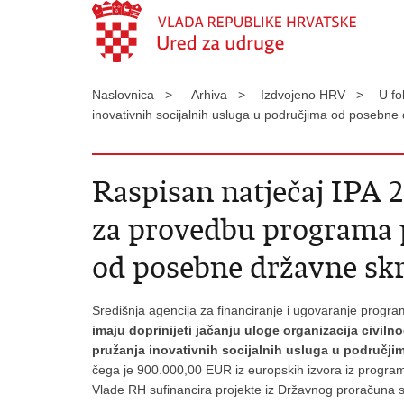
Naslovnica >
Arhiva >
Izdvojeno HRV >
U f
inovativnih socijalnih usluga u područjima od posebne
Raspisan natječaj IPA 2
za provedbu programa p
od posebne državne skr
Središnja agencija za financiranje i ugovaranje progr
imaju doprinijeti jačanju uloge organizacija civil
pružanja inovativnih socijalnih usluga u područji
čega je 900.000,00 EUR iz europskih izvora
iz program
Vlade RH sufinancira projekte iz Državnog proračuna