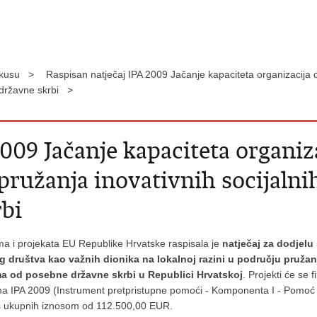
okusu >
Raspisan natječaj IPA 2009 Jačanje kapaciteta organizacija
 državne skrbi >
009 Jačanje kapaciteta organiz
ružanja inovativnih socijalni
bi
ama i projekata EU Republike Hrvatske raspisala je
n
atječaj za dodjelu
nog društva kao važnih dionika na lokalnoj razini u području pruž
ma od posebne državne skrbi u Republici Hrvatskoj
. Projekti će se f
a IPA 2009 (Instrument pretpristupne pomoći - Komponenta I - Pomoć u tr
 s ukupnih iznosom od 112.500,00 EUR.