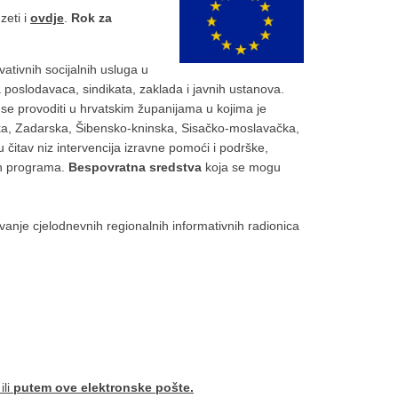
zeti i
ovdje
.
Rok za
ativnih socijalnih usluga u
poslodavaca, sindikata, zaklada i javnih ustanova.
e se provoditi u hrvatskim županijama u kojima je
ka, Zadarska, Šibensko-kninska, Sisačko-moslavačka,
 čitav niz intervencija izravne pomoći i podrške,
nih programa.
Bespovratna sredstva
koja se mogu
vanje cjelodnevnih regionalnih informativnih radionica
ili
putem
ove elektronske pošte.