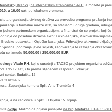
ernetskoj stranici
i
na internetskim stranicama SAFU
, a možete ju preu
010. u 16:00 sati
po lokalnom vremenu.
iteta organizacija civilnog društva za provedbu programa pružanja inov
nizacije ili formalne mreže istih, sa statusom udruga građana, udruga 
nje jednom partnerskom organizacijom, a financirat će se projekti koji ć
kao područje od posebne državne skrbi:
Ličko-senjska, Vukovarsko-srijems
rodsko-posavska, i Osječko-baranjska. Prihvatljive aktivnosti uključuju
h vještina, podizanja javne svijesti, zagovaranja te razvijanja obrazov
eću se između
50.000,00 i 250.000,00 EUR
.
 udruge Vlade RH
, koji u suradnji s TACSO projektom organizira održa
 od 9 do 17 sati, i to prema sljedećem rasporedu lokacija:
ivni centar, Budačka 12
ava fašizma 6
ora, Županijska komora Split, Ante Trumbića 4
pnja, a na radionice u Splitu i Osijeku 15. srpnja.
zmite
ovdje
.
Molimo da prijavu pošaljete
na broj telefaksa: 01/4599-811 