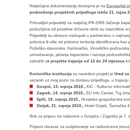
Natječajna dokumentacija dostupna je na
EuropeAid int
podnošenje projektnih prijedloga ističe 21. rujna 2
Prihvatljivi prijavitelji na
natječaj IPA 2009 Jačanje kapac
područjima od posebne državne skrbi su neprofitne orga
Prijavitelji su obvezni nastupati u partnerstvu s najma
polovica ili više od polovice teritorija identificirana 
Požeško-slavonska, Karlovačka, Virovitičko-podravska, B
umrežavanja, jačanja kapaciteta i razvoja poduzetnički
zatražiti z
a projekte trajanja od 12 do 24 mjeseca
kr
Korisnička institucija
za navedeni projekt je
Ured za
vezanih uz ovaj poziv za dostavu prijedloga, u trajanju
Gospić, 13. srpnja 2010.,
KIC - Kulturno informat
Zagreb, 14. srpnja 2010.,
EU Info Centar, Trg žrt
Split, 19. srpnja 2010.,
Hrvatska gospodarska kom
Osijek, 21. srpnja 2010.,
Hotel Osijek, Šamačka 4
Rok za prijavu na radionice u Gospiću i Zagrebu je 7. sr
Prijavni obrazac za sudjelovanje na radionicama preu