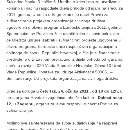
Sukladno članku 3. točke 8. Uredbe o kriterijima za utvrđivanje
korisnika i načinu raspodjele dijela prihoda od igara na sreću za
2011. godinu, Ured za udruge izradio je nacrt Pravila za
sufinanciranje projekata organizacija civilnoga društva
ugovorenih u okviru programa Europske unije za 2011. godinu.
Spomenutim se Pravilima žele utvrditi kriteriji i postupak kojim
će Ured za udruge izabrati i sufinancirati projekte ugovorene u
okviru programa Europske unije raspoloživih organizacijama
civilnoga društva u Republici Hrvatskoj, a čije je sufinanciranje
predviđeno u Državnom proračunu iz dijela prihoda od igara na
sreću u razdjelu 020 Vlada Republike Hrvatske, Glava 10 Ured
Vlade Republike Hrvatske za udruge Aktivnost A 509051 –
Sufinanciranje EU projekata organizacijama civilnoga društva.
Ured za udruge
u četvrtak, 24. ožujka 2011
.,
od 10 do 12h,
u
prostorijama Hrvatske zajednice tehničke kulture,
Dalmatinska
12, u Zagrebu,
organizira javnu raspravu o nacrtu Pravila za
sufinanciranje.
Molimo sve zainteresirane da svoje sudjelovanje na raspravi
najave do srijede, 23. ožujka do 16h, na e-mail: