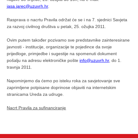
jasa.jarec@uzuvrh.hr
.
Rasprava o nacrtu Pravila održat će se i na 7. sjednici Savjeta
za razvoj civilnog društva u petak, 25. ožujka 2011.
Ovim putem također pozivamo sve predstavnike zainteresirane
javnosti - institucije, organizacije te pojedince da svoje
prijedloge, primjedbe i sugestije na spomenuti dokument
pošalju na adresu elektroničke pošte
info@uzuvrh.hr
, do 1.
travnja 2011.
Napominjemo da ćemo po isteku roka za savjetovanje sve
zaprimljene potpisane doprinose objaviti na internetskim
stranicama Ureda za udruge.
Nacrt Pravila za sufinanciranje