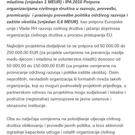
mladima (vrijedan 1 MEUR)
i
IPA 2010
Potpora
organizacijama civilnoga društva
u
razvoju
,
provedbi
,
promicanju
i
pra
ć
enju
provedbe
politika
odr
ž
ivog
razvoja
i
za
š
tite
okoli
š
a
(
vrijedan
0,6
MEUR
)
, kao potpora Europske
unije i Vlade RH razvoju civilnog društva i jačanju doprinosa
organizacija civilnoga društva u procesu pristupanja EU.
Najboljim projektima dodjeljivat će se potpora od 50.000,00 do
250.000,00 EUR (za projekte usmjerene na prevenciju nasilja
među djecom i mladima te volonterstva mladih) donosno od
50.000,00 do 150.000,00 EUR (za projekte usmjerene na
promicanje održivog razvoja i politike zaštite okoliša). Osim
neprofitnih, nevladinih organizacija ili formalnih mreža takvih
organizacija, koji su mogući podnositelji projektnih prijedloga, u
partnerskom odnosu na projektima mogu sudjelovati i lokalne i
područne (regionalne) samouprave te javne ustanove i
obrazovne institucije.
Oba su natječaja usmjerena na poboljšanje utjecaja civilnog
društva oblikovanju i provedbi javnih politika, a kroz aktivnosti
izgradnje kapaciteta udruga i ostalih organizacija civilnog