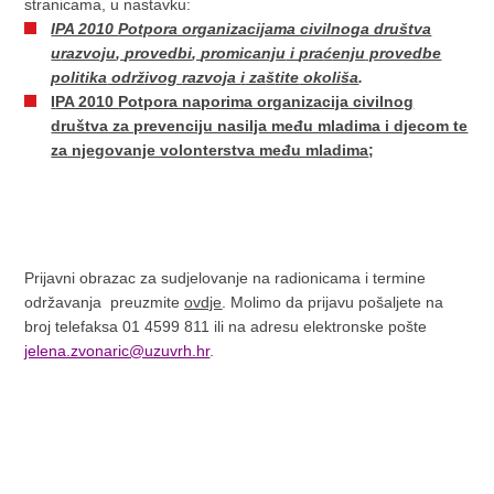
stranicama, u nastavku:
IPA 2010
Potpora organizacijama civilnoga društva
u
razvoju
,
provedbi
,
promicanju
i
pra
ć
enju
provedbe
politika
odr
ž
ivog
razvoja
i
za
š
tite
okoli
š
a
.
I
PA 2010
Potpora naporima organizacija civilnog
društva za prevenciju nasilja među mladima i djecom te
za njegovanje volonterstva među mladima
;
Prijavni obrazac za sudjelovanje na radionicama i termine
održavanja preuzmite
ovdje
. Molimo da prijavu pošaljete na
broj telefaksa 01 4599 811 ili na adresu elektronske pošte
jelena.zvonaric@uzuvrh.hr
.