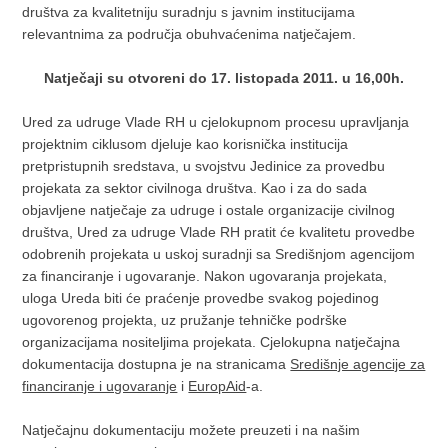
društva za kvalitetniju suradnju s javnim institucijama
relevantnima za područja obuhvaćenima natječajem.
Natječaji su otvoreni do 17. listopada 2011. u 16,00h.
Ured za udruge Vlade RH u cjelokupnom procesu upravljanja
projektnim ciklusom djeluje kao korisnička institucija
pretpristupnih sredstava, u svojstvu Jedinice za provedbu
projekata za sektor civilnoga društva. Kao i za do sada
objavljene natječaje za udruge i ostale organizacije civilnog
društva, Ured za udruge Vlade RH pratit će kvalitetu provedbe
odobrenih projekata u uskoj suradnji sa Središnjom agencijom
za financiranje i ugovaranje. Nakon ugovaranja projekata,
uloga Ureda biti će praćenje provedbe svakog pojedinog
ugovorenog projekta, uz pružanje tehničke podrške
organizacijama nositeljima projekata. Cjelokupna natječajna
dokumentacija dostupna je na stranicama
Središnje agencije za
financiranje i ugovaranje
i
EuropAid
-a.
Natječajnu dokumentaciju možete preuzeti i na našim