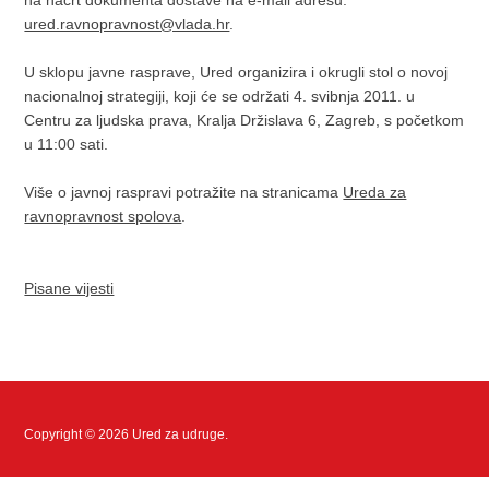
na nacrt dokumenta dostave na e-mail adresu:
ured.ravnopravnost@vlada.hr
.
U sklopu javne rasprave, Ured organizira i okrugli stol o novoj
nacionalnoj strategiji, koji će se održati 4. svibnja 2011. u
Centru za ljudska prava, Kralja Držislava 6, Zagreb, s početkom
u 11:00 sati.
Više o javnoj raspravi potražite na stranicama
Ureda za
ravnopravnost spolova
.
Pisane vijesti
Copyright © 2026 Ured za udruge.