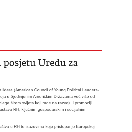
u posjetu Uredu za
h lidera (American Council of Young Political Leaders-
i koja u Sjedinjenim Američkim Državama već više od
ega širom svijeta koji rade na razvoju i promociji
 sustava RH, ključnim gospodarskim i socijalnim
uštva u RH te izazovima koje pristupanje Europskoj