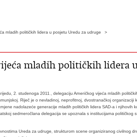
ća mladih političkih lidera u posjetu Uredu za udruge >
jeća mladih političkih lidera 
ijedu, 2. studenoga 2011., delegaciju Američkog vijeća mladih politički
munjskoj. Riječ je o nevladinoj, neprofitnoj, dvostranačkoj organizacij
ene nadolazeće generacije mladih političkih lidera SAD-a i njihovih kol
 Hrvatskoj sedmeročlana delegacija se upoznala s institucijama političkog
ivnostima Ureda za udruge, strukturom scene organiziranog civilnog dr