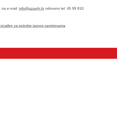
, na e-mail:
info
@uzuvrh.hr
odnosno tel: 45 99 810.
t izrađen za potrebe javnog savjetovanja