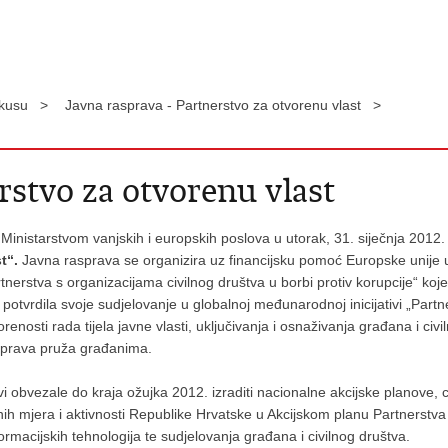
okusu >
Javna rasprava - Partnerstvo za otvorenu vlast >
rstvo za otvorenu vlast
Ministarstvom vanjskih i europskih poslova u utorak, 31. siječnja 2012
st“.
Javna rasprava se organizira uz financijsku pomoć Europske unije u
tnerstva s organizacijama civilnog društva u borbi protiv korupcije“ 
tvrdila svoje sudjelovanje u globalnoj međunarodnoj inicijativi „Partner
nosti rada tijela javne vlasti, uključivanja i osnaživanja građana i civi
a uprava pruža građanima.
vi obvezale do kraja ožujka 2012. izraditi nacionalne akcijske planove, ci
nih mjera i aktivnosti Republike Hrvatske u Akcijskom planu Partnerstva 
ormacijskih tehnologija te sudjelovanja građana i civilnog društva.