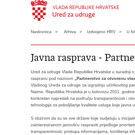
Naslovnica >
Arhiva >
Izdvojeno HRV >
U f
Javna rasprava - Partne
Ured za udruge Vlade Republike Hrvatske u suradnji s 
raspravu pod nazivom
„Partnerstvo za otvorenu vla
Vladinog Ureda za udruge za izgradnju učinkovitog par
Naime, Republika Hrvatska je u kolovozu 2011. godine po
konkretan napredak na području transparentnosti i otvore
tehnologija za poboljšanje kvalitete usluga koje javn
S obzirom da su se sve države koje sudjeluju u inicijati
zainteresiranom javnošću raspraviti prijedloge prioritet
transparentnosti, pristupa informacijama, korištenja inf