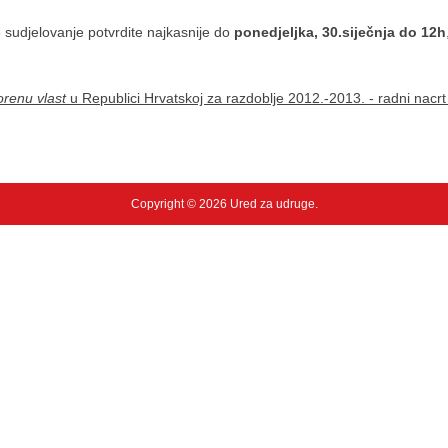
sudjelovanje potvrdite najkasnije do
ponedjeljka, 30.siječnja do 12h
orenu vlast
u Republici Hrvatskoj za razdoblje 2012.-2013. - radni nacr
Copyright © 2026 Ured za udruge.