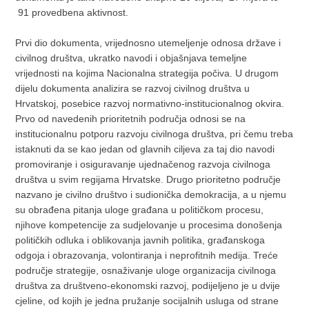
91 provedbena aktivnost.
Prvi dio dokumenta, vrijednosno utemeljenje odnosa države i
civilnog društva, ukratko navodi i objašnjava temeljne
vrijednosti na kojima Nacionalna strategija počiva. U drugom
dijelu dokumenta analizira se razvoj civilnog društva u
Hrvatskoj, posebice razvoj normativno-institucionalnog okvira.
Prvo od navedenih prioritetnih područja odnosi se na
institucionalnu potporu razvoju civilnoga društva, pri čemu treba
istaknuti da se kao jedan od glavnih ciljeva za taj dio navodi
promoviranje i osiguravanje ujednačenog razvoja civilnoga
društva u svim regijama Hrvatske. Drugo prioritetno područje
nazvano je civilno društvo i sudionička demokracija, a u njemu
su obrađena pitanja uloge građana u političkom procesu,
njihove kompetencije za sudjelovanje u procesima donošenja
političkih odluka i oblikovanja javnih politika, građanskoga
odgoja i obrazovanja, volontiranja i neprofitnih medija. Treće
područje strategije, osnaživanje uloge organizacija civilnoga
društva za društveno-ekonomski razvoj, podijeljeno je u dvije
cjeline, od kojih je jedna pružanje socijalnih usluga od strane