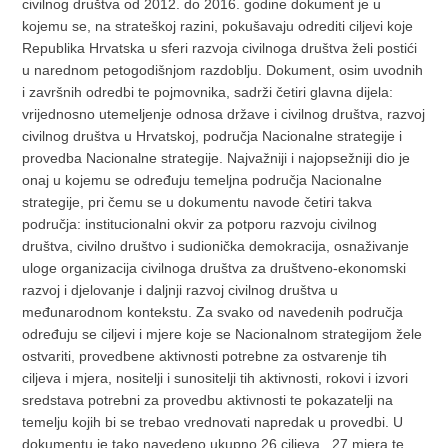
civilnog društva od 2012. do 2016. godine dokument je u
kojemu se, na strateškoj razini, pokušavaju odrediti ciljevi koje
Republika Hrvatska u sferi razvoja civilnoga društva želi postići
u narednom petogodišnjom razdoblju. Dokument, osim uvodnih
i završnih odredbi te pojmovnika, sadrži četiri glavna dijela:
vrijednosno utemeljenje odnosa države i civilnog društva, razvoj
civilnog društva u Hrvatskoj, područja Nacionalne strategije i
provedba Nacionalne strategije. Najvažniji i najopsežniji dio je
onaj u kojemu se određuju temeljna područja Nacionalne
strategije, pri čemu se u dokumentu navode četiri takva
područja: institucionalni okvir za potporu razvoju civilnog
društva, civilno društvo i sudionička demokracija, osnaživanje
uloge organizacija civilnoga društva za društveno-ekonomski
razvoj i djelovanje i daljnji razvoj civilnog društva u
međunarodnom kontekstu. Za svako od navedenih područja
određuju se ciljevi i mjere koje se Nacionalnom strategijom žele
ostvariti, provedbene aktivnosti potrebne za ostvarenje tih
ciljeva i mjera, nositelji i sunositelji tih aktivnosti, rokovi i izvori
sredstava potrebni za provedbu aktivnosti te pokazatelji na
temelju kojih bi se trebao vrednovati napredak u provedbi. U
dokumentu je tako navedeno ukupno 26 ciljeva, 27 mjera te