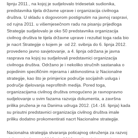
lipnju 2011., na kojoj je sudjelovalo tridesetak sudionika,
predstavnika tijela državne uprave i organizacija civilnoga
društva. U skladu s dogovorom postignutim na javnoj raspravi,
od rujna 2011. u višemjesečnom radu na pisanju prijedloga
Strategije sudjelovalo je oko 50 predstavnika organizacija
civilnog društva te tijela državne uprave i rezultat toga rada bio
je nacrt Strategije o kojem je od 22. svibnja do 6. lipnja 2012.
provedeno javno savjetovanje, a 4. lipnja održana je javna
rasprava na kojoj su sudjelovali predstavnici organizacija
civilnoga društva. Održano je i nekoliko stručnih sastanaka o
pojedinim specifičnim mjerama i aktivnostima iz Nacionalne
strategije, kao što je primjerice područje socijalnih usluga i
područje djelovanja neprofitnih medija. Pored toga,
organizacijama civilnog društva omogućeno je ravnopravno
sudjelovanje u svim fazama razvoja dokumenta, a završna
prilika pružena je na Danima udruga 2012. (14.-16. lipnja) kada
su prisutni predstavnici organizacija civilnog društva imale
priliku dodatno prokomentirati nacrt Nacionalne strategije.
Nacionalna strategija stvaranja poticajnog okruženja za razvoj