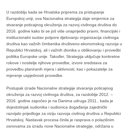
U razdoblju kada se Hrvatska priprema za pristupanje
Europskoj uniji, ova Nacionalna strategija daje smjernice za
stvaranje poticajnog okruženja za razvoj civilnoga društva do
2016. godine kako bi se još više unaprijedio pravni, financijski i
institucionalni sustav potpore djelovanju organizacija civilnoga
društva kao važnih čimbenika društveno-ekonomskog razvoja u
Republici Hrvatskoj, ali i važnih dionika u oblikovanju i provedbi
politika Europske unije. Također, Strategija uključuje konkretne
rokove i nositelje njihove provedbe, izvore sredstava za
provedbu planiranih mjera i aktivnosti, kao i pokazatelje za
mjerenje uspješnosti provedbe.
Postupak izrade Nacionalne strategije stvaranja poticajnog
okruženja za razvoj civilnoga društva, za razdoblje 2012. –
2016. godine započeo je na Danima udruga 2011., kada je
dvjestotinjak sudionika i sudionica događanja zajednički
razvijalo prijedloge za viziju razvoja civilnog društva u Republici
Hrvatskoj. Nastavak procesa činila je rasprava o polazišnim
osnovama za izradu nove Nacionalne strategije, održana u