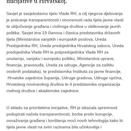
inicijative u Hrvatskoj.
Savjet je savjetodavno tijelo Vlade RH, a cilj njegova djelovanja
je poticanje transparentnosti i otvorenosti rada tijela javne vlasti
te uključivanje građana i civilnoga društva u oblikovanje javnih
politika. Savjet ima 19 članova i članica predstavnika državnih
tijela (Ministarstva vanjskih i europskih poslova, Ureda
Predsjednika RH, Ureda predsjednika Hrvatskog sabora, Ureda
predsjednika Vlade RH te potpredsjednika Vlade RH za
unutarnju, vanjsku i europsku politiku, Ministarstva uprave,
financija, pravosuđa, Ureda za udruge, Agencije za zaštitu
osobnih podataka), te predstavnika Instituta za javne financije,
Hrvatske zajednice županija, Udruge gradova, Udruge općina,
Hrvatskog novinarskog društva te 4 predstavnika organizacija
civilnog društva i akademske zajednice.
U skladu sa prioritetima inicijative, RH je iskazala spremnost
podupirati načela transparentnosti, borbe protiv korupcije,
osnaživanja građana i korištenja moći novih tehnologija kako bi
tijela javne vlasti na svim razinama bila učinkovitija i