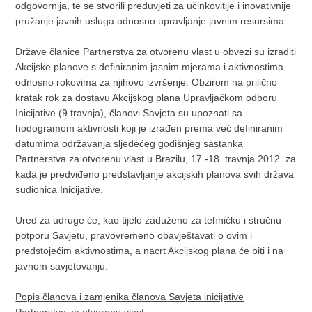
odgovornija, te se stvorili preduvjeti za učinkovitije i inovativnije
pružanje javnih usluga odnosno upravljanje javnim resursima.
Države članice Partnerstva za otvorenu vlast u obvezi su izraditi
Akcijske planove s definiranim jasnim mjerama i aktivnostima
odnosno rokovima za njihovo izvršenje. Obzirom na prilično
kratak rok za dostavu Akcijskog plana Upravljačkom odboru
Inicijative (9.travnja), članovi Savjeta su upoznati sa
hodogramom aktivnosti koji je izrađen prema već definiranim
datumima održavanja sljedećeg godišnjeg sastanka
Partnerstva za otvorenu vlast u Brazilu, 17.-18. travnja 2012. za
kada je predviđeno predstavljanje akcijskih planova svih država
sudionica Inicijative.
Ured za udruge će, kao tijelo zaduženo za tehničku i stručnu
potporu Savjetu, pravovremeno obavještavati o ovim i
predstojećim aktivnostima, a nacrt Akcijskog plana će biti i na
javnom savjetovanju.
Popis članova i zamjenika članova Savjeta inicijative