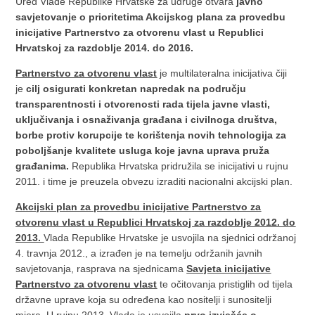
Ured Vlade Republike Hrvatske za udruge otvara
javno
savjetovanje o prioritetima Akcijskog plana za provedbu
inicijative Partnerstvo za otvorenu vlast u Republici
Hrvatskoj za razdoblje 2014. do 2016.
Partnerstvo za otvorenu vlast
je multilateralna inicijativa čiji
je
cilj osigurati konkretan napredak na području
transparentnosti i otvorenosti rada tijela javne vlasti,
uključivanja i osnaživanja građana i civilnoga društva,
borbe protiv korupcije te korištenja novih tehnologija za
poboljšanje kvalitete usluga koje javna uprava pruža
građanima.
Republika Hrvatska pridružila se inicijativi u rujnu
2011. i time je preuzela obvezu izraditi nacionalni akcijski plan.
Akcijski plan za provedbu inicijative Partnerstvo za
otvorenu vlast u Republici Hrvatskoj za razdoblje 2012. do
2013.
Vlada Republike Hrvatske je usvojila na sjednici održanoj
4. travnja 2012., a izrađen je na temelju održanih javnih
savjetovanja, rasprava na sjednicama
Savjeta inicijative
Partnerstvo za otvorenu vlast
te očitovanja pristiglih od tijela
državne uprave koja su određena kao nositelji i sunositelji