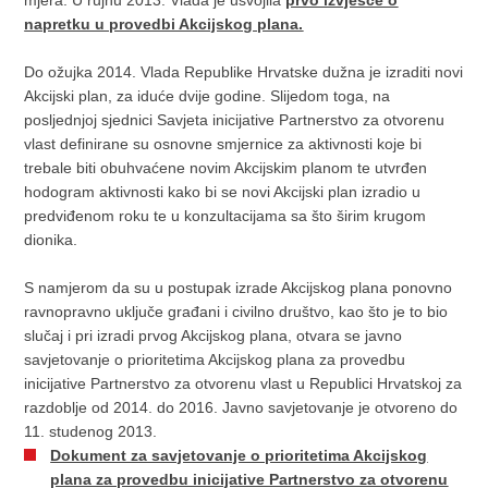
mjera. U rujnu 2013. Vlada je usvojila
prvo izvješće o
napretku u provedbi Akcijskog plana.
Do ožujka 2014. Vlada Republike Hrvatske dužna je izraditi novi
Akcijski plan, za iduće dvije godine. Slijedom toga, na
posljednjoj sjednici Savjeta inicijative Partnerstvo za otvorenu
vlast definirane su osnovne smjernice za aktivnosti koje bi
trebale biti obuhvaćene novim Akcijskim planom te utvrđen
hodogram aktivnosti kako bi se novi Akcijski plan izradio u
predviđenom roku te u konzultacijama sa što širim krugom
dionika.
S namjerom da su u postupak izrade Akcijskog plana ponovno
ravnopravno uključe građani i civilno društvo, kao što je to bio
slučaj i pri izradi prvog Akcijskog plana, otvara se javno
savjetovanje o prioritetima Akcijskog plana za provedbu
inicijative Partnerstvo za otvorenu vlast u Republici Hrvatskoj za
razdoblje od 2014. do 2016. Javno savjetovanje je otvoreno do
11. studenog 2013.
Dokument za savjetovanje o prioritetima Akcijskog
plana za provedbu inicijative Partnerstvo za otvorenu