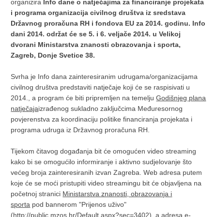
organizira
Info dane o natječajima za financiranje projekata
i programa organizacija civilnog društva iz sredstava
Državnog proračuna RH i fondova EU za 2014. godinu. Info
dani 2014. održat će se
5. i 6. veljače 2014. u Velikoj
dvorani Ministarstva znanosti obrazovanja i sporta,
Zagreb, Donje Svetice 38.
Svrha je Info dana zainteresiranim udrugama/organizacijama
civilnog društva predstaviti natječaje koji će se raspisivati u
2014., a program će biti pripremljen na temelju
Godišnjeg plana
natječaja
izrađenog sukladno zaključcima Međuresornog
povjerenstva za koordinaciju politike financiranja projekata i
programa udruga iz Državnog proračuna RH.
Tijekom čitavog događanja bit će omogućen video streaming
kako bi se omogućilo informiranje i aktivno sudjelovanje što
većeg broja zainteresiranih izvan Zagreba. Web adresa putem
koje će se moći pristupiti video streamingu bit će objavljena na
početnoj stranici
Ministarstva znanosti, obrazovanja i
sporta
pod bannerom "Prijenos uživo"
(http://public.mzos.hr/Default.aspx?sec=3402), a adresa e-