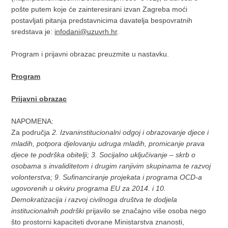
pošte putem koje će zainteresirani izvan Zagreba moći
postavljati pitanja predstavnicima davatelja bespovratnih
sredstava je:
infodani@uzuvrh.hr
.
Program i prijavni obrazac preuzmite u nastavku.
Program
Prijavni obrazac
NAPOMENA:
Za područja
2. Izvaninstitucionalni odgoj i obrazovanje djece i
mladih, potpora djelovanju udruga mladih, promicanje prava
djece te podrška obitelji; 3. Socijalno uključivanje – skrb o
osobama s invaliditetom i drugim ranjivim skupinama te razvoj
volonterstva; 9. Sufinanciranje projekata i programa OCD-a
ugovorenih u okviru programa EU za 2014. i 10.
Demokratizacija i razvoj civilnoga društva te dodjela
institucionalnih podrški
prijavilo se značajno više osoba nego
što prostorni kapaciteti dvorane Ministarstva znanosti,