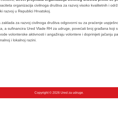
aciteta organizacija civilnoga društva za razvoj visoko kvalitetnih i od
ki razvoj u Republici Hrvatskoj.
zaklada za razvoj civilnoga društva odgovorni su za praćenje uspješno
a, a sufinancira Ured Vlade RH za udruge, povećati broj građana koji su
vode volonterske aktivnosti i angažiraju volontere i doprinijeti jačanju p
lnoj i lokalnoj razini.
Copyright © 2026 Ured za udruge.