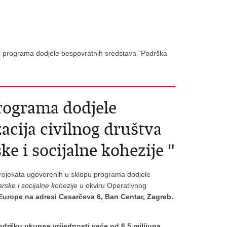
u programa dodjele bespovratnih sredstava "Podrška
programa dodjele
cija civilnog društva
e i socijalne kohezije "
 projekata ugovorenih u sklopu programa dodjele
rske i socijalne kohezije
u okviru Operativnog
 Europe na adresi Cesarčeva 6, Ban Centar, Zagreb.
podršku ukupne vrijednosti veće od 6.5 milijuna