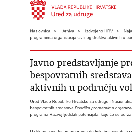
Naslovnica >
Arhiva >
Izdvojeno HRV >
Naj
programima organizacija civilnog društva aktivnih u po
Javno predstavljanje p
bespovratnih sredstava
aktivnih u području vol
Ured Vlade Republike Hrvatske za udruge i Nacionalna 
bespovratnih sredstava
Podrška programima organizacij
programa Razvoj ljudskih potencijala, koje će se održa
U sklopu navedenog programa dodjele bespovratnih s