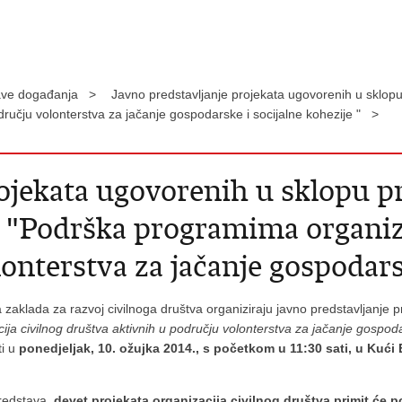
ave događanja >
Javno predstavljanje projekata ugovorenih u sklop
dručju volonterstva za jačanje gospodarske i socijalne kohezije " >
rojekata ugovorenih u sklopu 
 "Podrška programima organiza
onterstva za jačanje gospodarsk
zaklada za razvoj civilnoga društva organiziraju javno predstavljanje
a civilnog društva aktivnih u području volonterstva za jačanje gospoda
ti u
ponedjeljak, 10. ožujka 2014., s početkom u 11:30 sati, u Kući
redstava,
devet projekata organizacija civilnog društva primit će 