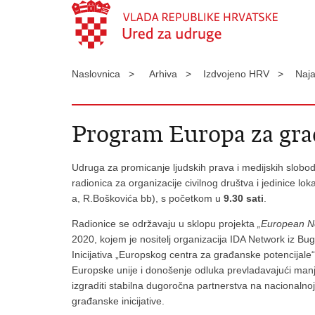
Naslovnica >
Arhiva >
Izdvojeno HRV >
Naj
Program Europa za građ
Udruga za promicanje ljudskih prava i medijskih slob
radionica za organizacije civilnog društva i jedinice l
a, R.Boškovića bb), s početkom u
9.30 sati
.
Radionice se održavaju u sklopu projekta
„European Ne
2020, kojem je nositelj organizacija IDA Network iz Bu
Inicijativa „Europskog centra za građanske potencijale“ 
Europske unije i donošenje odluka prevladavajući manj
izgraditi stabilna dugoročna partnerstva na nacionalnoj
građanske inicijative.