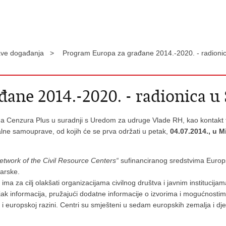
ave događanja >
Program Europa za građane 2014.-2020. - radionic
ane 2014.-2020. - radionica u 
oda Cenzura Plus u suradnji s Uredom za udruge Vlade RH, kao kontak
okalne samouprave, od kojih će se prva održati u petak,
04.07.2014., u M
twork of the Civil Resource Centers“
sufinanciranog sredstvima Europ
garske.
ima za cilj olakšati organizacijama civilnog društva i javnim institucija
ak informacija, pružajući dodatne informacije o izvorima i mogućnosti
 i europskoj razini. Centri su smješteni u sedam europskih zemalja i dje