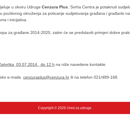
djeluje u okviru Udruge
Cenzura Plus
. Svrha Centra je potaknuti sudje
zvoju pozitivnog okruženja za poticanje sudjelovanja građana i građanki n
 i inicijativa.
pa za građane 2014-2020, zatim će se predstaviti primjeri dobre prakse
četvrtka, 03.07.2014., do 12 h
na niže navedene kontakte.
preko e-maila
cenzuraplus@cenzura.hr
ili na telefon 021/489-168.
Copyright © 2026 Ured za udruge.