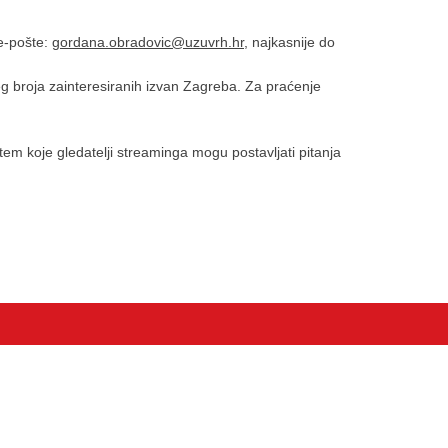
 e-pošte:
gordana.obradovic@uzuvrh.hr
, najkasnije do
g broja zainteresiranih izvan Zagreba. Za praćenje
tem koje gledatelji streaminga mogu postavljati pitanja