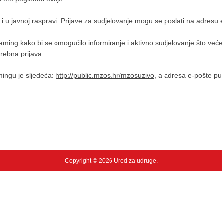
i u javnoj raspravi. Prijave za sudjelovanje mogu se poslati na adresu
ming kako bi se omogućilo informiranje i aktivno sudjelovanje što veće
rebna prijava.
mingu je sljedeća:
http://public.mzos.hr/mzosuzivo
, a adresa e-pošte pu
Copyright © 2026 Ured za udruge.