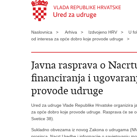
Naslovnica >
Arhiva >
Izdvojeno HRV >
U f
od interesa za opće dobro koje provode udruge >
Javna rasprava o Nacrt
financiranja i ugovaran
provode udruge
Ured za udruge Vlade Republike Hrvatske organizira jav
za opće dobro koje provode udruge. Rasprava će se o
Svetice 38).
Sukladno obvezama iz novog Zakona o udrugama (NN 74
prosinca. Nacrt Uredbe i informacije o savjetovanju m