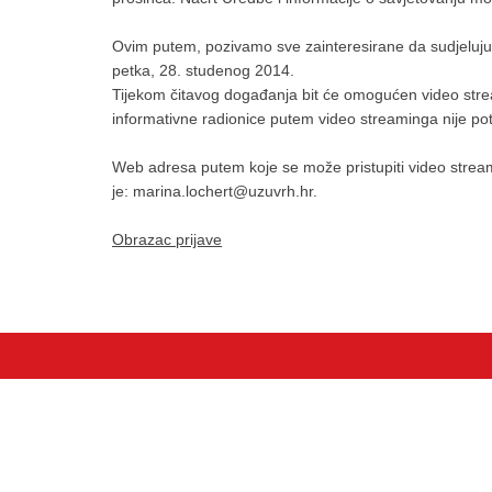
Ovim putem, pozivamo sve zainteresirane da sudjeluju 
petka, 28. studenog 2014.
Tijekom čitavog događanja bit će omogućen video strea
informativne radionice putem video streaminga nije pot
Web adresa putem koje se može pristupiti video strea
je: marina.lochert@uzuvrh.hr.
Obrazac prijave