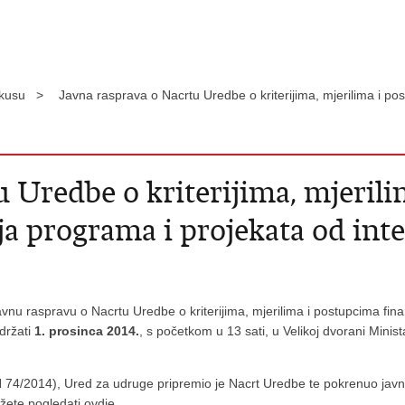
okusu >
Javna rasprava o Nacrtu Uredbe o kriterijima, mjerilima i po
u Uredbe o kriterijima, mjeril
ja programa i projekata od int
nu raspravu o Nacrtu Uredbe o kriterijima, mjerilima i postupcima fina
držati
1. prosinca 2014.
, s početkom u 13 sati, u Velikoj dvorani Minis
/2014), Ured za udruge pripremio je Nacrt Uredbe te pokrenuo javno s
ožete pogledati
ovdje
.