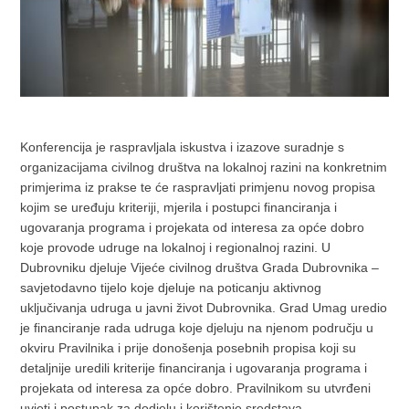
Konferencija je raspravljala iskustva i izazove suradnje s
organizacijama civilnog društva na lokalnoj razini na konkretnim
primjerima iz prakse te će raspravljati primjenu novog propisa
kojim se uređuju kriteriji, mjerila i postupci financiranja i
ugovaranja programa i projekata od interesa za opće dobro
koje provode udruge na lokalnoj i regionalnoj razini. U
Dubrovniku djeluje Vijeće civilnog društva Grada Dubrovnika –
savjetodavno tijelo koje djeluje na poticanju aktivnog
uključivanja udruga u javni život Dubrovnika. Grad Umag uredio
je financiranje rada udruga koje djeluju na njenom području u
okviru Pravilnika i prije donošenja posebnih propisa koji su
detaljnije uredili kriterije financiranja i ugovaranja programa i
projekata od interesa za opće dobro. Pravilnikom su utvrđeni
uvjeti i postupak za dodjelu i korištenje sredstava