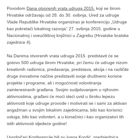
Povodom
Dana otvorenih vrata udruga 2015.
koji se širom
Hrvatske održavaju od 28. do 30. svibnja, Ured za udruge
Vlade Republike Hrvatske organizirao je konferenciju „Udruge
kao pokretači lokalnog razvoja“ 27. svibnja 2015. godine u
Nacionalnoj i sveučilišnoj knjižnici u Zagrebu (Hrvatske bratske
zajednice 4).
Na Danima otvorenih vrata udruga 2015. predstavit će se
gotovo 500 udruga širom Hrvatske, pri čemu će udruge nizom
kreativnih radionica, predavanja, predstava, akcija i na različite
druge inovativne načine predstaviti svoje društveno korisne
projekte i programe, ali i mogućnosti volontiranja
zainteresiranih građana. Svojim sudjelovanjem u njihovim
aktivnostima, građani će moći steći uvid u široku lepezu
aktivnosti koje udruge provode i motivirati se i sami za aktivan
angažman u svojim lokalnim zajednicama, bilo kao korisnici
usluga, bilo kao volonteri, a u konačnici i kao organizatori tih
istih aktivnosti sljedeće godine!
Uvodničari Konferencije bili su Ivana Kordić, predsjednica