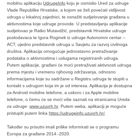
mobilnu aplikaciju
UdrugeInfo
koju je osmislio Ured za udruge
Vlade Republike Hrvatske, a kojom se želi povećati vidljivost
udruga u lokalnoj zajednici, te osnažiti sudjelovanje građana u
aktivnostima koje udruge provode. U predstavljanju aplikacije
sudjelovao je Ratko Mutavdžić, predstavnik Hrvatske udruge
poslodavaca te Igora Roginek iz udruge Autonomni centar –
ACT, ujedno predstavnik udruga u Savjetu za razvoj civilnoga
društva. Aplikacija omogućuje jednostavno pretraživanje
podataka o aktivnostima i uslugama registriranih udruga.
Putem aplikacije, građani će moći pretraživati aktivnosti udruga
prema mjestu i vremenu njihovog održavanja, odnosno
informacijama koje su sadržane u Registru udruga te stupiti u
kontakt s udrugom koja im je od interesa. Aplikacija je dostupna
za Android mobilne telefone, a uskoro i za Apple mobilne
telefone, o čemu će se moći više saznati na stranicama Ureda
za udruge:
www.uzuvrh.hr
. Putem weba, aplikaciji je moguće
pristupiti putem linka
https://udrugeinfo.uzuvrh.hr/
.
Također su prisutni imali prilike informirati se o programu
Europa za građane 2014.-2020.