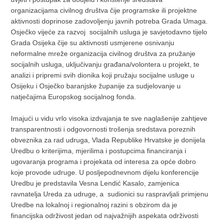
organizacijama civilnog društva čije programske ili projektne
aktivnosti doprinose zadovoljenju javnih potreba Grada Umaga.
Osječko vijeće za razvoj socijalnih usluga je savjetodavno tijelo
Grada Osijeka čije su aktivnosti usmjerene osnivanju
neformalne mreže organizacija civilnog društva za pružanje
socijalnih usluga, uključivanju građana/volontera u projekt, te
analizi i pripremi svih dionika koji pružaju socijalne usluge u
Osijeku i Osječko baranjske županije za sudjelovanje u
natječajima Europskog socijalnog fonda.
Imajući u vidu vrlo visoka izdvajanja te sve naglašenije zahtjeve
transparentnosti i odgovornosti trošenja sredstava poreznih
obveznika za rad udruga, Vlada Republike Hrvatske je donijela
Uredbu o kriterijima, mjerilima i postupcima financiranja i
ugovaranja programa i projekata od interesa za opće dobro
koje provode udruge. U posljepodnevnom dijelu konferencije
Uredbu je predstavila Vesna Lendić Kasalo, zamjenica
ravnatelja Ureda za udruge, a sudionici su raspravljali primjenu
Uredbe na lokalnoj i regionalnoj razini s obzirom da je
financijska održivost jedan od najvažnijih aspekata održivosti