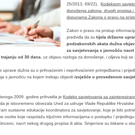
25/2013, 69/22),
Kodeksom savjeto
donošenja zakona, drugih propisa i
dopunama Zakona o pravu na prist
Zakon o pravu na pristup informacij
predviđa da su
tijela državne upra
podzakonskih akata dužna objavi
za savjetovanja s javnošću
nacr
u trajanju od 30 dana
, uz objavu razloga za donošenje, i ciljeva koji se
e uprave dužna su o prihvaćenim i neprihvaćenim primjedbama i prijedlo
ja s javnošću na kojem trebaju objaviti
izvješće o provedenom savje
denoga 2009. godine prihvatila je
Kodeks savjetovanja sa zainteresira
lada je istovremeno obvezala Ured za udruge Vlade Republike Hrvatske
am sustavne edukacije koordinatora za savjetovanje, koje je bilo potre
 osobe koje raspolažu ključnim informacijama o postupku / prijedlogu k
, odnosno, nacrt nekog drugog propisa ili akta. Smjernice su tiskane u 