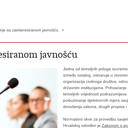
nje sa zainteresiranom javnošću >
resiranom javnošću
Jedna od temeljnih poluga suvremeni
između ostalog, ostvaruje u otvoren
organizacija civilnoga društva, odno
državnim institucijama. Prihvaćanje 
temeljnih vrijednosti podrazumijeva i
poduzimanje djelotvornih mjera sav
donošenja zakona, drugih propisa i 
Normativni okvir za provedbu savje
Hrvatskoj određen je
Zakonom o pra