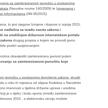
vanja sa zainteresiranom javnošću u postupcima
 akata
(Narodne novine 140/2009) te I
zmjenama i
up informacijama
(NN 85/2015)
ama, to jest njegove Izmjene i dopune iz srpnja 2015,
ve nadležna za izradu nacrta zakona i
ti na središnjem državnom internetskom portalu
t zakona
drugog propisa o kojem se provodi javno
 žele postići savjetovanjem.
zima obavijestiti zainteresiranu javnost putem
tovanju sa zainteresiranom javnošću koje
nom javnošću u postupcima donošenja zakona, drugih
 da u roku tri mjeseca od objave Kodeksa u Narodnim
bno imenovati u tijelima državne uprave i uredima
oji je u tijeku i budu spona između zainteresirane
studenome 2010., a elektronsku verziju možete