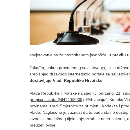
savjetovanje sa zainteresiranom javnošću,
u pravilu 
Također, nakon provedenog savjetovanja, tijela državn
središnjeg državnog internetskog portala za savjetovan
dostavljaju Vladi Republike Hrvatske
.
Vlada Republike Hrvatske na sjednici održanoj 21. stu
propisa i akata (NN140/2009)
. Prihvaćajući Kodeks V
novinama izradi Smjernice za primjenu Kodeksa i progr
Vlade. Naglašena je važnost da to budu stalno dostupne
javnosti i nadležnog tijela koje izrađuje nacrt zakona
preuzeti
ovdje
.