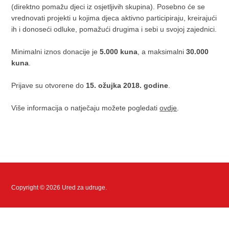
(direktno pomažu djeci iz osjetljivih skupina). Posebno će se
vrednovati projekti u kojima djeca aktivno participiraju, kreirajući
ih i donoseći odluke, pomažući drugima i sebi u svojoj zajednici.
Minimalni iznos donacije je
5.000 kuna
, a maksimalni
30.000
kuna
.
Prijave su otvorene do
15. ožujka 2018. godine
.
Više informacija o natječaju možete pogledati
ovdje
.
Copyright © 2026 Ured za udruge.