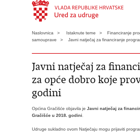
Naslovnica >
Istaknute teme >
Financiranje pro
samouprave >
Javni natječaj za financiranje prog
Javni natječaj za finan
za opće dobro koje pro
godini
Općina Gračišće objavila je
Javni natječaj za financ
Gračišće u 2018. godini
.
Udruge sukladno ovom Natječaju mogu prijaviti progra