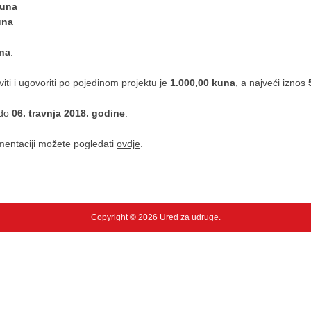
kuna
una
una
.
viti i ugovoriti po pojedinom projektu je
1.000,00 kuna
, a najveći iznos
 do
06. travnja 2018. godine
.
umentaciji možete pogledati
ovdje
.
Copyright © 2026 Ured za udruge.