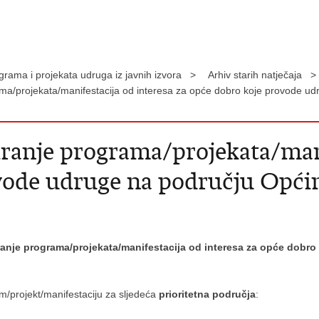
grama i projekata udruga iz javnih izvora >
Arhiv starih natječaja >
rama/projekata/manifestacija od interesa za opće dobro koje provode 
ciranje programa/projekata/man
vode udruge na području Općin
iranje programa/projekata/manifestacija od interesa za opće dob
m/projekt/manifestaciju za sljedeća
prioritetna područja
: