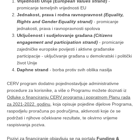
Vrijednosti Unije
(European Values
strand
)
-
promicanje temeljnih vrijednosti EU
Jednakost, prava i rodna ravnopravnost
(
Equality
,
Rights and Gender Equality
strand)
- promicanje
jednakosti, prava i ravnopravnosti spolova
Uključenost i sudjelovanje građana
(Citizens
engagement
and participation
strand)
- promicanje
zajedničke europske povijesti i aktivne građanske
participacije - uključivanje građana u demokratski i politički
život Unije
Daphne strand
- borba protiv svih oblika nasilja
CERV program dodatno pojednostavljuje administrativne
procedure za korisnike, a više o Programu možete doznati iz
Odluke o financiranju CERV programa i popratnom Planu rada
za 2021-2022. godinu
, koja opisuje pojedine dijelove Programa,
raspodjelu proračuna po područjima, aktivnosti koje će se
podržati i njihove očekivane rezultate, te okvirno vrijeme
raspisivanja poziva.
Pozivi za financiranje objavljuju se na portalu
Funding &