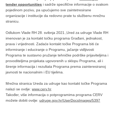
tender opportunities
i sadrže specifične informacije o svakom
pojedinom pozivu, pa upućujemo sve zaintetresirane
organizacije i institucije da redovno prate tu službenu mrežnu
stranicu.
Odlukom Vlade RH 28. svibnja 2021.,Ured za udruge Vlade RH
imenovan je za kontakt točku programa Građani, jednakost,
prava i vrijednosti. Zadaće kontakt točke Programa biti će
informiranje i educiranje o Programu, jačanje vidljivosti
Programa te sustavno pružanje tehničke podrške prijaviteljima i
provoditeljima projekata ugovorenih u sklopu Programa, ali i
širenje informacija i rezultata Programa prema zainteresiranoj
javnosti te nacionalnim i EU tijelima.
Mrežna stranica Ureda za udruge kao kontakt točke Programa
nalazi se ovdje:
www.cerv.hr
.
Također, više informacija o potprogramima programa CERV
možete dobiti ovdje:
udruge.gov.hr/UserDocsImages/5397