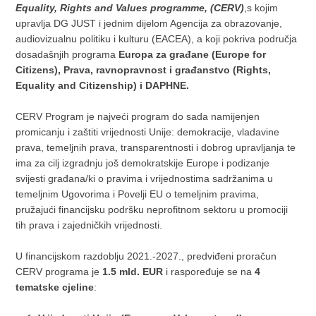
Equality, Rights and Values programme, (CERV)
,s kojim
upravlja DG JUST i jednim dijelom Agencija za obrazovanje,
audiovizualnu politiku i kulturu (EACEA), a koji pokriva područja
dosadašnjih programa
Europa za građane (Europe for
Citizens), Prava, ravnopravnost i građanstvo (Rights,
Equality and Citizenship) i DAPHNE.
CERV Program je najveći program do sada namijenjen
promicanju i zaštiti vrijednosti Unije: demokracije, vladavine
prava, temeljnih prava, transparentnosti i dobrog upravljanja te
ima za cilj izgradnju još demokratskije Europe i podizanje
svijesti građana/ki o pravima i vrijednostima sadržanima u
temeljnim Ugovorima i Povelji EU o temeljnim pravima,
pružajući financijsku podršku neprofitnom sektoru u promociji
tih prava i zajedničkih vrijednosti.
U financijskom razdoblju 2021.-2027., predviđeni proračun
CERV programa je
1.5 mld. EUR
i raspoređuje se na
4
tematske cjeline
: