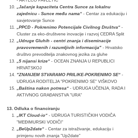
- ARTECO PAVLETIĆ
„Jačanje kapaciteta Centra Sunce za lokalnu
zajednicu - Sunce među nama“
- Centar za edukaciju i
savjetovanje Sunce
„PPCD - Pokrenimo Potencijale Civilnog Društva“
-
Cluster za eko-društvene inovacije i razvoj CEDRA Split
„Udruge Gluhih - centri znanja i diseminacije
pravovremenih i razumljivih informacija"
- Hrvatsko
društvo prevoditelja znakovnog jezika za gluhe
„5 nijansi krize“
- OCEAN ZNANJA U REPUBLICI
HRVATSKOJ
"ZNANJEM STVARAMO PRILIKE-POKRENIMO SE“
-
UDRUGA RODITELJA "POKRENIMO SE" VIŠKOVO
„Baština nakon potresa“
- UDRUGA UČENJA, RADA I
AKTIVNOG GRAĐANSTVA "URA"
13. Odluka o financiranju
„IKT Cloud-io“
- UDRUGA TURISTIČKIH VODIČA
"MEĐIMURSKI VODIČI"
„BeUp2date“
- Centar za istraživanje, edukaciju i
primjenu novih znanja "Up2date"