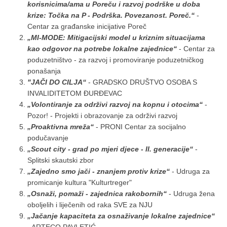
korisnicima/ama u Poreču i razvoj podrške u doba
krize: Točka na P - Podrška. Povezanost. Poreč.“
-
Centar za građanske inicijative Poreč
„MI-MODE: Mitigacijski model u kriznim situacijama
kao odgovor na potrebe lokalne zajednice“
- Centar za
poduzetništvo - za razvoj i promoviranje poduzetničkog
ponašanja
"JAČI DO CILJA“
- GRADSKO DRUŠTVO OSOBA S
INVALIDITETOM ĐURĐEVAC
„Volontiranje za održivi razvoj na kopnu i otocima“
-
Pozor! - Projekti i obrazovanje za održivi razvoj
„Proaktivna mreža“
- PRONI Centar za socijalno
podučavanje
„Scout city - grad po mjeri djece - II. generacije“
-
Splitski skautski zbor
„Zajedno smo jači - znanjem protiv krize“
- Udruga za
promicanje kultura "Kulturtreger"
„Osnaži, pomaži - zajednica rakobornih“
- Udruga žena
oboljelih i liječenih od raka SVE za NJU
„Jačanje kapaciteta za osnaživanje lokalne zajednice“