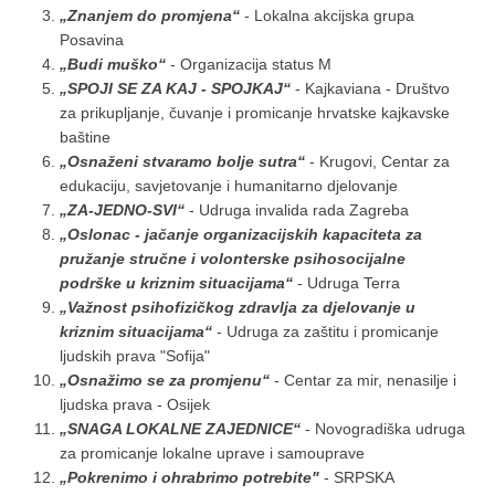
„Znanjem do promjena“
- Lokalna akcijska grupa
Posavina
„Budi muško“
- Organizacija status M
„SPOJI SE ZA KAJ - SPOJKAJ“
- Kajkaviana - Društvo
za prikupljanje, čuvanje i promicanje hrvatske kajkavske
baštine
„Osnaženi stvaramo bolje sutra“
- Krugovi, Centar za
edukaciju, savjetovanje i humanitarno djelovanje
„ZA-JEDNO-SVI“
- Udruga invalida rada Zagreba
„Oslonac - jačanje organizacijskih kapaciteta za
pružanje stručne i volonterske psihosocijalne
podrške u kriznim situacijama“
- Udruga Terra
„Važnost psihofizičkog zdravlja za djelovanje u
kriznim situacijama“
- Udruga za zaštitu i promicanje
ljudskih prava "Sofija"
„Osnažimo se za promjenu“
- Centar za mir, nenasilje i
ljudska prava - Osijek
„SNAGA LOKALNE ZAJEDNICE“
- Novogradiška udruga
za promicanje lokalne uprave i samouprave
„Pokrenimo i ohrabrimo potrebite"
- SRPSKA