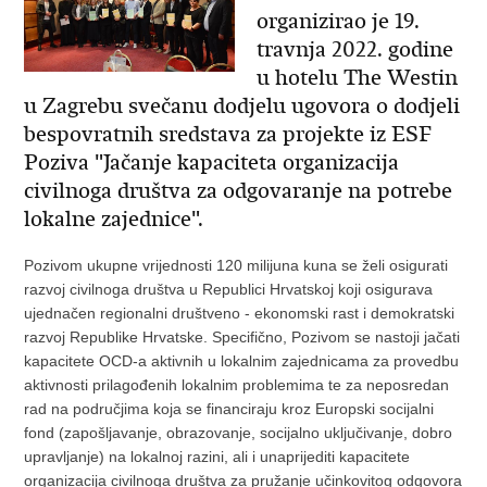
organizirao je 19.
travnja 2022. godine
u hotelu The Westin
u Zagrebu svečanu dodjelu ugovora o dodjeli
bespovratnih sredstava za projekte iz ESF
Poziva "Jačanje kapaciteta organizacija
civilnoga društva za odgovaranje na potrebe
lokalne zajednice".
Pozivom ukupne vrijednosti 120 milijuna kuna se želi osigurati
razvoj civilnoga društva u Republici Hrvatskoj koji osigurava
ujednačen regionalni društveno - ekonomski rast i demokratski
razvoj Republike Hrvatske. Specifično, Pozivom se nastoji jačati
kapacitete OCD-a aktivnih u lokalnim zajednicama za provedbu
aktivnosti prilagođenih lokalnim problemima te za neposredan
rad na područjima koja se financiraju kroz Europski socijalni
fond (zapošljavanje, obrazovanje, socijalno uključivanje, dobro
upravljanje) na lokalnoj razini, ali i unaprijediti kapacitete
organizacija civilnoga društva za pružanje učinkovitog odgovora