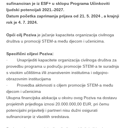
sufinanciran je iz ESF+ u sklopu Programa Učinkoviti
ljudski potencijali 2021.-2027.
Datum početka zaprimanja prijava od 21. 5. 2024 , a krajnji
rok je 4. 7. 2024.
Opći cilj Poziva
je jačanje kapaciteta organizacija civilnoga
društva u promociji STEM-a među djecom i učenicima.
Specifični ciljevi Poziva:
· Unaprijediti kapacitete organizacija civilnoga društva za
provedbu programa u području promocije STEM-a te suradnja
s visokim učilištima i/ili znanstvenim institutima i odgojno-
obrazovnim institucijama
· Provedba aktivnosti s ciljem promocije STEM-a među
djecom i učenicima
Ukupna financijska alokacija u okviru ovog Poziva na dostavu
projektnih prijedloga iznosi 20.000.000,00 EUR, pri čemu
potencijalni prijavitelji i partneri nisu dužni osigurati
sufinanciranje iz vlastitih sredstava.