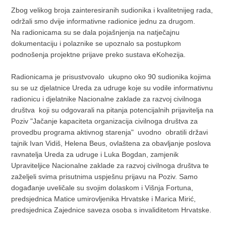
Zbog velikog broja zainteresiranih sudionika i kvalitetnijeg rada,
održali smo dvije informativne radionice jednu za drugom.
Na radionicama su se dala pojašnjenja na natječajnu
dokumentaciju i polaznike se upoznalo sa postupkom
podnošenja projektne prijave preko sustava eKohezija.
Radionicama je prisustvovalo ukupno oko 90 sudionika kojima
su se uz djelatnice Ureda za udruge koje su vodile informativnu
radionicu i djelatnike Nacionalne zaklade za razvoj civilnoga
društva koji su odgovarali na pitanja potencijalnih prijavitelja na
Poziv "Jačanje kapaciteta organizacija civilnoga društva za
provedbu programa aktivnog starenja" uvodno obratili državi
tajnik Ivan Vidiš, Helena Beus, ovlaštena za obavljanje poslova
ravnatelja Ureda za udruge i Luka Bogdan, zamjenik
Upraviteljice Nacionalne zaklade za razvoj civilnoga društva te
zaželjeli svima prisutnima uspješnu prijavu na Poziv. Samo
događanje uveličale su svojim dolaskom i Višnja Fortuna,
predsjednica Matice umirovljenika Hrvatske i Marica Mirić,
predsjednica Zajednice saveza osoba s invaliditetom Hrvatske.