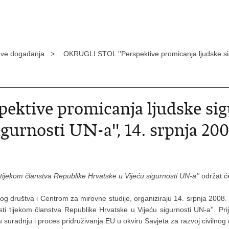
ave događanja >
OKRUGLI STOL ''Perspektive promicanja ljudske sigu
ktive promicanja ljudske sig
urnosti UN-a'', 14. srpnja 2008
tijekom članstva Republike Hrvatske u Vijeću sigurnosti UN-a''
održat će
og društva i Centrom za mirovne studije, organiziraju 14. srpnja 2008.
ti tijekom članstva Republike Hrvatske u Vijeću sigurnosti UN-a''. Pr
uradnju i proces pridruživanja EU u okviru Savjeta za razvoj civilnog 