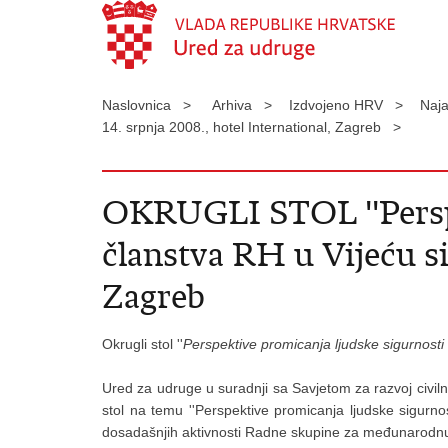
Naslovnica >
Arhiva >
Izdvojeno HRV >
Naj
14. srpnja 2008., hotel International, Zagreb >
OKRUGLI STOL ''Perspe
članstva RH u Vijeću sig
Zagreb
Okrugli stol ''
Perspektive promicanja ljudske sigurnosti 
Ured za udruge u suradnji sa Savjetom za razvoj civiln
stol na temu ''Perspektive promicanja ljudske sigurnos
dosadašnjih aktivnosti Radne skupine za međunarodnu s