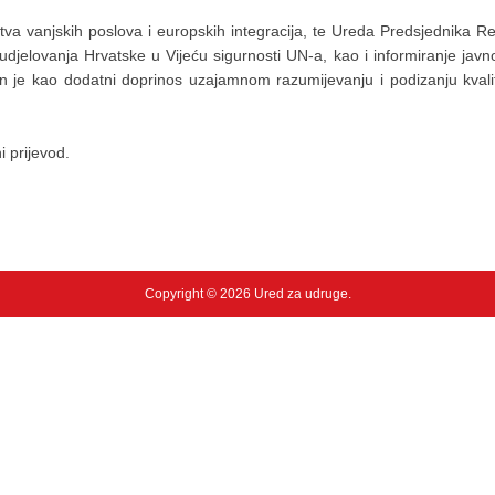
va vanjskih poslova i europskih integracija, te Ureda Predsjednika R
 sudjelovanja Hrvatske u Vijeću sigurnosti UN-a, kao i informiranje j
jen je kao dodatni doprinos uzajamnom razumijevanju i podizanju kvalit
ni prijevod.
Copyright © 2026 Ured za udruge.