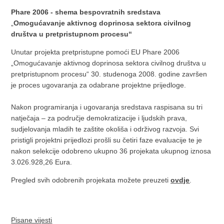
Phare 2006 - shema bespovratnih sredstava
„
Omogućavanje aktivnog doprinosa sektora civilnog
društva u pretpristupnom procesu“
Unutar projekta pretpristupne pomoći EU Phare 2006
„Omogućavanje aktivnog doprinosa sektora civilnog društva u
pretpristupnom procesu“ 30. studenoga 2008. godine završen
je proces ugovaranja za odabrane projektne prijedloge.
Nakon programiranja i ugovaranja sredstava raspisana su tri
natječaja – za područje demokratizacije i ljudskih prava,
sudjelovanja mladih te zaštite okoliša i održivog razvoja. Svi
pristigli projektni prijedlozi prošli su četiri faze evaluacije te je
nakon selekcije odobreno ukupno 36 projekata ukupnog iznosa
3.026.928,26 Eura.
Pregled svih odobrenih projekata možete preuzeti
ovdje
.
Pisane vijesti