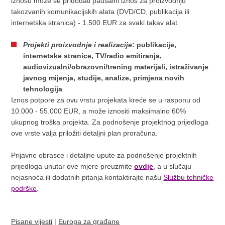
iznosu može se pridodati paušalni iznos za proizvodnju
takozvanih komunikacijskih alata (DVD/CD, publikacija ili
internetska stranica) - 1.500 EUR za svaki takav alat.
Projekti proizvodnje i realizacije
:
publikacije,
internetske stranice, TV/radio emitiranja,
audiovizualni/obrazovni/trening materijali, istraživanje
javnog mijenja, studije, analize, primjena novih
tehnologija
Iznos potpore za ovu vrstu projekata kreće se u rasponu od
10.000 - 55.000 EUR, a može iznositi maksimalno 60%
ukupnog troška projekta. Za podnošenje projektnog prijedloga
ove vrste valja priložiti detaljni plan proračuna.
Prijavne obrasce i detaljne upute za podnošenje projektnih
prijedloga unutar ove mjere preuzmite
ovdje
, a u slučaju
nejasnoća ili dodatnih pitanja kontaktirajte našu
Službu tehničke
podrške
.
Pisane vijesti
|
Europa za građane