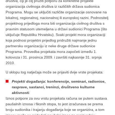
društva
,
čiji je cilj pružiti potporu za konkretne projekte
organizacija civilnoga društva iz različitih država sudionica
Programa. Mogu se uključiti različite organizacije osnovane na
lokalnoj, regionalnoj, nacionalnoj ili europskoj razini. Podnositelj
projektnog prijedloga mora biti organizacija civilnog društva s
pravnim statusom utemeljena u državi sudionici Programa (što
uključuje Republiku Hrvatsku). Svaki projekt mora organizaciji
koja podnosi projektni prijedlog pridružiti najmanje jednu
partnersku organizaciju iz neke druge države sudionice
Programa. Provedba projekata mora započeti između 1.
kolovoza i 31. prosinca 2009. i završiti najkasnije 31. srpnja
2010.
U sklopu tog natječaja može se prijaviti dvije vrste projekata:
Projekti događanja
:
konferencije, seminari, radionice,
rasprave, sastanci, treninzi, društveno kulturne
aktivnosti
Iznos potpore za ovu vrstu projekata računa se putem sustava
paušalnih iznosa i fiksnih stopa, to jest izračunava se prema
broju sudionika i trajanju događanja koje se organizira, a tom