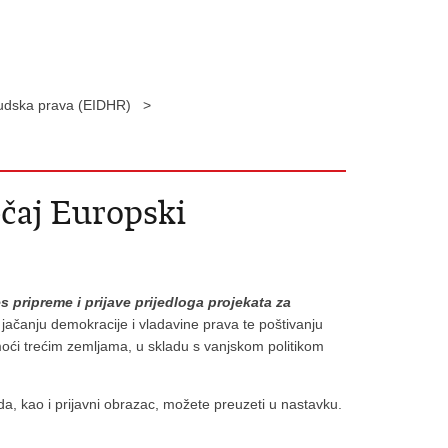
 ljudska prava (EIDHR) >
ečaj Europski
s pripreme i prijave prijedloga projekata za
 i jačanju demokracije i vladavine prava te poštivanju
pomoći trećim zemljama, u skladu s vanjskom politikom
da, kao i prijavni obrazac, možete preuzeti u nastavku.