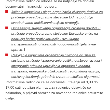
Informativne radionice odnose se na natječaje za dodjelu
bespovratnih financijskih potpora:
Jačanje kapaciteta i uloge organizacija civilnoga društva za
praćenje provedbe pravne stečevine EU na području
sveobuhvatne antidiskriminacijske strategije
;
Osnaživanje sudjelovanja organizacija civilnoga društva u
praćenju provedbe pravne stečevine Europske unije, na
području borbe protiv korupcije i sveukupne
transparentnosti, otvorenosti i odgovornosti tijela javne
uprave;
i
Razvijanje kapaciteta organizacija civilnoga društva za
sustavno praćenje i zagovaranje politika održivog razvoja i
integriranih pristupa upravljanja otpadom i vodama,
transporta, energetske učinkovitosti, regionalnog razvoja,
održivog korištenja prirodnih izvora te okolišne sigurnosti
.
Informativne radionice će se održavati u trajanju od 9,00 do
17,00 sati, detaljan plan rada za radionice objavit će se
naknadno, a prijavni obrazac za navedene radionice preuzmite
ovdje
.