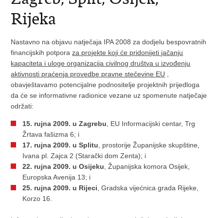
Rijeka
Nastavno na objavu natječaja IPA 2008 za dodjelu bespovratnih
financijskih potpora
za projekte koji će pridonijeti jačanju
kapaciteta i uloge organizacija civilnog društva u izvođenju
aktivnosti praćenja provedbe pravne stečevine EU
,
obavještavamo potencijalne podnositelje projektnih prijedloga
da će se informativne radionice vezane uz spomenute natječaje
održati:
15. rujna 2009. u Zagrebu
, EU Informacijski centar, Trg
Žrtava fašizma 6; i
17. rujna 2009. u Splitu
, prostorije Županijske skupštine,
Ivana pl. Zajca 2 (Starački dom Zenta); i
22. rujna 2009. u Osijeku
, Županijska komora Osijek,
Europska Avenija 13; i
25. rujna 2009. u Rijeci
, Gradska vijećnica grada Rijeke,
Korzo 16.