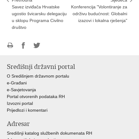
Prethodna
Sljedeća
Savez izviđača Hrvatske
Konferencija "Volontiranje za
ugostio švicarsku delegaciju
održivu budućnost: Globalni
u sklopu Programa Civilno
izazovi i lokalna rješenja"
društvo
Ispiši
Podijeli
Podijeli
stranicu
na
na
Središnji državni portal
Facebooku
Twitteru
O Središnjem državnom portalu
e-Građani
e-Savjetovanja
Portal otvorenih podataka RH
Izvozni portal
Prijedlozi i komentari
Adresar
Središnji katalog službenih dokumenata RH