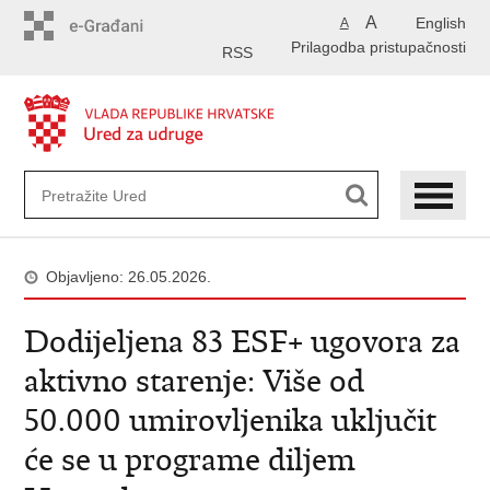
Preskoči
A
English
A
na
Prilagodba pristupačnosti
glavni
RSS
sadržaj
Objavljeno: 26.05.2026.
Dodijeljena 83 ESF+ ugovora za
aktivno starenje: Više od
50.000 umirovljenika uključit
će se u programe diljem