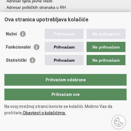
Adresar tijela javne vlasti
Adresar političkih stranaka u RH
Popis dužnosnika u RH
Ova stranica upotrebljava kolačiće
Besplatni telefoni javne uprave
Pozivi za žurnu pomo
ć
Nužni
Prihvaćam
Ne prihvaćam
Važne poveznice
Funkcionalni
Prihvaćam
Ne prihvaćam
Vlada Republike Hrvatske
Registar udruga
Statistički
Prihvaćam
Ne prihvaćam
Registar neprofitnih organizacija
Povjerenik za informiranje
Nacionalna zaklada za razvoj civilnoga društva
Prihvaćam odabrane
Vaš glas u Europi
Prihvaćam sve
Povratak na vrh
Na ovoj mrežnoj stranci koriste se kolačići. Molimo Vas da
Copyright © 2026 Ured za udruge.
Uvjeti korištenja
.
Izjava o
pročitate
Obavijest o kolačićima.
pristupačnosti