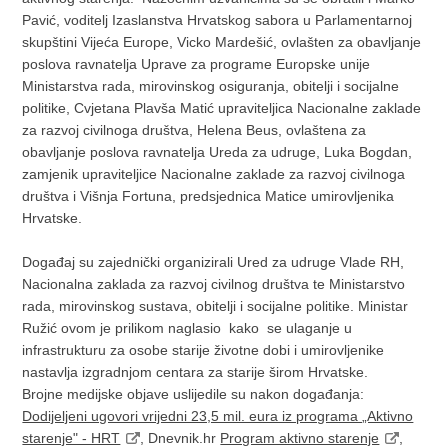
Pavić, voditelj Izaslanstva Hrvatskog sabora u Parlamentarnoj
skupštini Vijeća Europe, Vicko Mardešić, ovlašten za obavljanje
poslova ravnatelja Uprave za programe Europske unije
Ministarstva rada, mirovinskog osiguranja, obitelji i socijalne
politike,
Cvjetana Plavša Matić upraviteljica Nacionalne zaklade
za razvoj civilnoga društva, Helena Beus, ovlaštena za
obavljanje poslova ravnatelja Ureda za udruge, Luka Bogdan,
zamjenik upraviteljice Nacionalne zaklade za razvoj civilnoga
društva i Višnja Fortuna, predsjednica Matice umirovljenika
Hrvatske.
Događaj su zajednički organizirali Ured za udruge Vlade RH,
Nacionalna zaklada za razvoj civilnog društva te Ministarstvo
rada, mirovinskog sustava, obitelji i socijalne politike. Ministar
Ružić ovom je prilikom naglasio kako se ulaganje u
infrastrukturu za osobe starije životne dobi i umirovljenike
nastavlja izgradnjom centara za starije širom Hrvatske.
Brojne medijske objave uslijedile su nakon događanja:
Dodijeljeni ugovori vrijedni 23,5 mil. eura iz programa „Aktivno
starenje" - HRT
, Dnevnik.hr
Program aktivno starenje
,