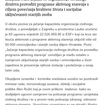
društva provoditi programe aktivnog starenja s
ciljem povećanja kvalitete života i socijalne
uključenosti starijih osoba
U okviru poziva za jačanje kapaciteta organizacija civilnoga
društva, u ponedjeljak u Zagrebu u prostorima Laube uručeno
je 83 ugovora vrijednih 22.526.959,95 iz ESF+ koji će kroz sto
tisuća aktivnosti u programe aktivnog starenja uključiti više od
50.000 umirovljenika i starijih osoba diljem Hrvatske. Poziv
„Jačanje kapaciteta organizacija civilnoga društva za provedbu
programa aktivnog starenja“ osmišljen je među ostalim s
namjerom uključivanja starijih osoba i umirovljenika u život
zajednice te prevencije njihove izolacije i povlačenja u svoja
četiri zida.
Okupljene uzvanike i korisnike sredstava uvodno su pozdravili
ministar rada, mirovinskoga sustava, obitelji i socijalne
politike
Alen Ružić koji je ovom prilikom
istaknuo kako su
dodijeljeni ugovori usmjereni na poticanje programa i projekata
civilnog društva i to u prvom redu poticanja zdravog, odnosno
aktivnog starenja. Nazočnim uzvanicima su se obratili i Marko