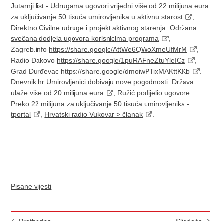
Jutarnji list - Udrugama ugovori vrijedni više od 22 milijuna eura
za uključivanje 50 tisuća umirovljenika u aktivnu starost
,
Direktno
Civilne udruge i projekt aktivnog starenja: Održana
svečana dodjela ugovora korisnicima programa
,
Zagreb.info
https://share.google/AttWe6QWoXmeUfMrM
,
Radio Đakovo
https://share.google/1puRAFneZtuYleICz
,
Grad Đurđevac
https://share.google/dmoiwPTixMAKttKKb
,
Dnevnik.hr
Umirovljenici dobivaju nove pogodnosti: Država
ulaže više od 20 milijuna eura
,
Ružić podijelio ugovore:
Preko 22 milijuna za uključivanje 50 tisuća umirovljenika -
tportal
,
Hrvatski radio Vukovar > članak
.
Pisane vijesti