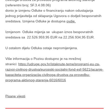
(referentni broj: SF.3.4.08.06)
donio je izmjenu Odluke o financiranju nakon odustajanja
jednog prijavitelja od sklapanja Ugovora o dodjeli bespovratnih
sredstava. Izmjena Odluke je dostupna
ovdje.
Izmjenom Odluke mijenja se ukupan iznos bespovratnih
sredstava sa 22.526.959,95 EUR na 22.256.934,95 EUR.
U ostalom dijelu Odluka ostaje nepromijenjena.
Više informacija o Pozivu dostupno je na mrežnoj
stranici:
https://udruge.gov.hr/istaknute-teme/programi-eu-za-
razvoj-civilnog-drustva/europski-socijalni-fond-esf-5621/jacanje-
kapaciteta-organizacija-civilnoga-drustva-za-provedbu-
programa-aktivnog-starenja-6016/6016
Pisane vijesti