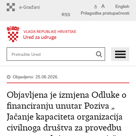
Preskoči
A
English
A
na
Prilagodba pristupačnosti
glavni
RSS
sadržaj
Objavljeno: 25.06.2026.
Objavljena je izmjena Odluke o
financiranju unutar Poziva „
Jačanje kapaciteta organizacija
civilnoga društva za provedbu