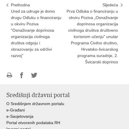
Prethodna
Sljedeća
Ured za udruge je donio
Prva Odluka o financiranju u
drugu Odluku o financiranju
okviru Poziva „Osnaživanje
u okviru Poziva
doprinosa organizacija
"Osnaživanje doprinosa
civilnoga društva društveno
organizacija civilnoga
korisnom učenju" unutar
društva odgoju i
Programa Civilno društvo,
obrazovanju za održivi
Hrvatsko-švicarskog
razvoj"
programa suradnje, 2.
Švicarski doprinos
Ispiši
Podijeli
Podijeli
stranicu
na
na
Središnji državni portal
Facebooku
Twitteru
O Središnjem državnom portalu
e-Građani
e-Savjetovanja
Portal otvorenih podataka RH
Izvozni portal