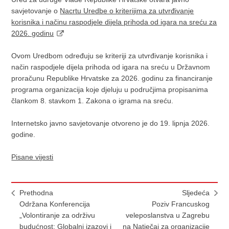
savjetovanje o
Nacrtu Uredbe o kriterijima za utvrđivanje
korisnika i načinu raspodjele dijela prihoda od igara na sreću za
2026. godinu
Ovom Uredbom određuju se kriteriji za utvrđivanje korisnika i
način raspodjele dijela prihoda od igara na sreću u Državnom
proračunu Republike Hrvatske za 2026. godinu za financiranje
programa organizacija koje djeluju u područjima propisanima
člankom 8. stavkom 1. Zakona o igrama na sreću.
Internetsko javno savjetovanje otvoreno je do 19. lipnja 2026.
godine.
Pisane vijesti
Prethodna
Sljedeća
Održana Konferencija
Poziv Francuskog
„Volontiranje za održivu
veleposlanstva u Zagrebu
budućnost: Globalni izazovi i
na Natječaj za organizacije