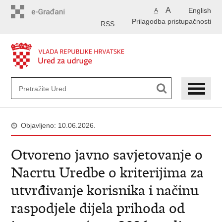
Preskoči
A
English
A
na
Prilagodba pristupačnosti
glavni
RSS
sadržaj
Objavljeno: 10.06.2026.
Otvoreno javno savjetovanje o
Nacrtu Uredbe o kriterijima za
utvrđivanje korisnika i načinu
raspodjele dijela prihoda od