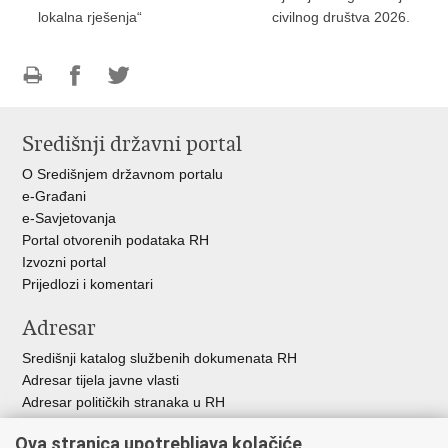
lokalna rješenja“
civilnog društva 2026.
Ispiši
Podijeli
Podijeli
stranicu
na
na
Središnji državni portal
Facebooku
Twitteru
O Središnjem državnom portalu
e-Građani
e-Savjetovanja
Portal otvorenih podataka RH
Izvozni portal
Prijedlozi i komentari
Adresar
Središnji katalog službenih dokumenata RH
Adresar tijela javne vlasti
Adresar političkih stranaka u RH
Popis dužnosnika u RH
Ova stranica upotrebljava kolačiće
Besplatni telefoni javne uprave