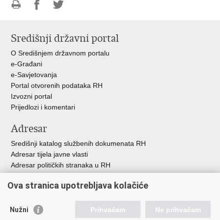
Ispiši
Podijeli
Podijeli
stranicu
na
na
Središnji državni portal
Facebooku
Twitteru
O Središnjem državnom portalu
e-Građani
e-Savjetovanja
Portal otvorenih podataka RH
Izvozni portal
Prijedlozi i komentari
Adresar
Središnji katalog službenih dokumenata RH
Adresar tijela javne vlasti
Adresar političkih stranaka u RH
Popis dužnosnika u RH
Ova stranica upotrebljava kolačiće
Besplatni telefoni javne uprave
Pozivi za žurnu pomo
ć
Nužni
Prihvaćam
Ne prihvaćam
Važne poveznice