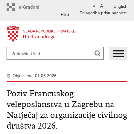
Preskoči
A
English
A
na
Prilagodba pristupačnosti
glavni
RSS
sadržaj
Objavljeno: 01.06.2026.
Poziv Francuskog
veleposlanstva u Zagrebu na
Natječaj za organizacije civilnog
društva 2026.