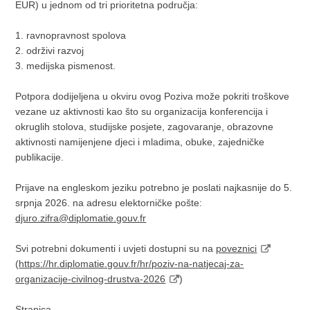
EUR) u jednom od tri prioritetna područja:
1. ravnopravnost spolova
2. održivi razvoj
3. medijska pismenost.
Potpora dodijeljena u okviru ovog Poziva može pokriti troškove
vezane uz aktivnosti kao što su organizacija konferencija i
okruglih stolova, studijske posjete, zagovaranje, obrazovne
aktivnosti namijenjene djeci i mladima, obuke, zajedničke
publikacije.
Prijave na engleskom jeziku potrebno je poslati najkasnije do 5.
srpnja 2026. na adresu elektorničke pošte:
djuro.zifra@diplomatie.gouv.fr
Svi potrebni dokumenti i uvjeti dostupni su na
poveznici
(
https://hr.diplomatie.gouv.fr/hr/poziv-na-natjecaj-za-
organizacije-civilnog-drustva-2026
)
Stranica