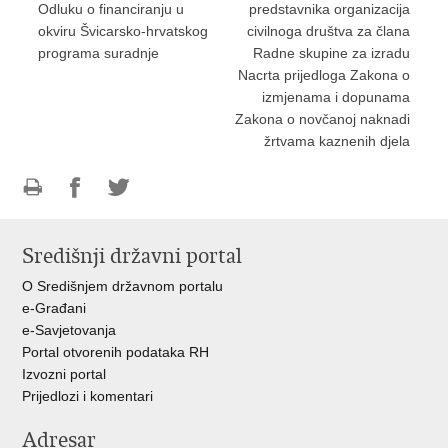
Odluku o financiranju u
predstavnika organizacija
okviru Švicarsko-hrvatskog
civilnoga društva za člana
programa suradnje
Radne skupine za izradu
Nacrta prijedloga Zakona o
izmjenama i dopunama
Zakona o novčanoj naknadi
žrtvama kaznenih djela
Ispiši
Podijeli
Podijeli
stranicu
na
na
Središnji državni portal
Facebooku
Twitteru
O Središnjem državnom portalu
e-Građani
e-Savjetovanja
Portal otvorenih podataka RH
Izvozni portal
Prijedlozi i komentari
Adresar