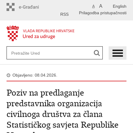
Preskoči
A
English
A
na
Prilagodba pristupačnosti
glavni
RSS
sadržaj
Objavljeno: 08.04.2026.
Poziv na predlaganje
predstavnika organizacija
civilnoga društva za člana
Statističkog savjeta Republike