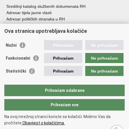
Središnji katalog službenih dokumenata RH
Adresar tijela javne vlasti
Adresar političkih stranaka u RH
Popis dužnosnika u RH
Ova stranica upotrebljava kolačiće
Besplatni telefoni javne uprave
Pozivi za žurnu pomo
ć
Nužni
Prihvaćam
Ne prihvaćam
Važne poveznice
Funkcionalni
Prihvaćam
Ne prihvaćam
Vlada Republike Hrvatske
Registar udruga
Statistički
Prihvaćam
Ne prihvaćam
Registar neprofitnih organizacija
Povjerenik za informiranje
Nacionalna zaklada za razvoj civilnoga društva
Prihvaćam odabrane
Vaš glas u Europi
Prihvaćam sve
Povratak na vrh
Na ovoj mrežnoj stranci koriste se kolačići. Molimo Vas da
Copyright © 2026 Ured za udruge.
Uvjeti korištenja
.
Izjava o
pročitate
Obavijest o kolačićima.
pristupačnosti