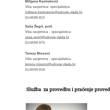
Milijana Kastratović
Viša savjetnica- specijalistica
milijana.kastratovic@udruge.vlada.hr
01/4599-815
Saša Šegrt, prof.
Viša savjetnica - specijalistica
sasa.segrt@udruge.vlada.hr
01/4599-875
Tereza Missoni
Viša savjetnica - specijalistica
tereza.missoni@udruge.vlada.hr
01/4599-818
Služba za provedbu i praćenje prove