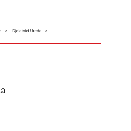
ke >
Djelatnici Ureda >
da