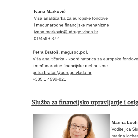
Ivana Marković
Viša analitičarka za europske fondove
i međunarodne financijske mehanizme
ivana.markovic@udruge.vlada.hr
01/4599-872
Petra Bratoš, mag.soc.pol.
Viša analitičarka - koordinatorica za europske fondov
i međunarodne financijske mehanizme
petra.bratos@udruge.vlada.hr
+385 1 4599-821
Služba
za financijsko upravljanje i osi
Marina Loche
Voditeljica Sl
marina.loche