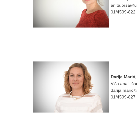
anita.prsa@u
01/4599-822
Darija Marić,
Viša analitič
darija.maric
01/4599-827