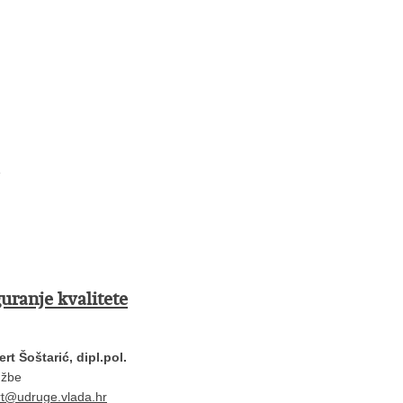
e
guranje kvalitete
rt Šoštarić, dipl.pol.
užbe
rt@udruge.vlada.hr