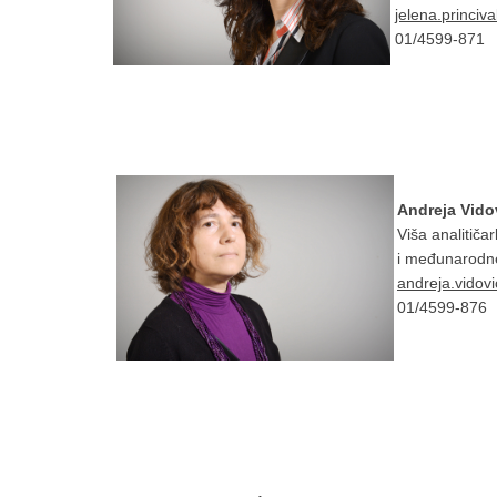
jelena.princiv
01/4599-871
Andreja Vidov
Viša analitiča
i međunarodn
andreja.vidov
01/4599-876