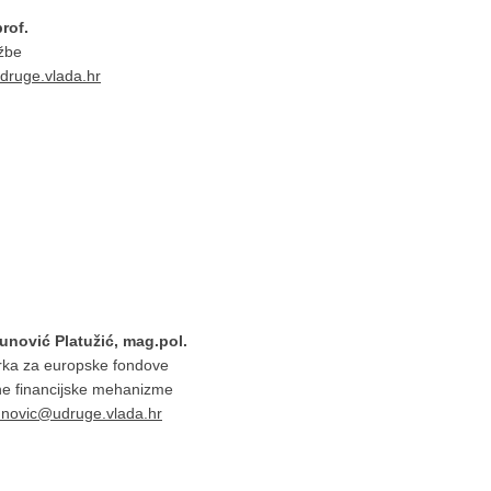
rof.
užbe
druge.vlada.hr
unović Platužić, mag.pol.
arka za europske fondove
e financijske mehanizme
unovic@udruge.vlada.hr