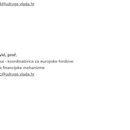
ali@udruge.vlada.hr
ić, prof.
rka - koordinatorica za europske fondove
e financijske mehanizme
ic@udruge.vlada.hr