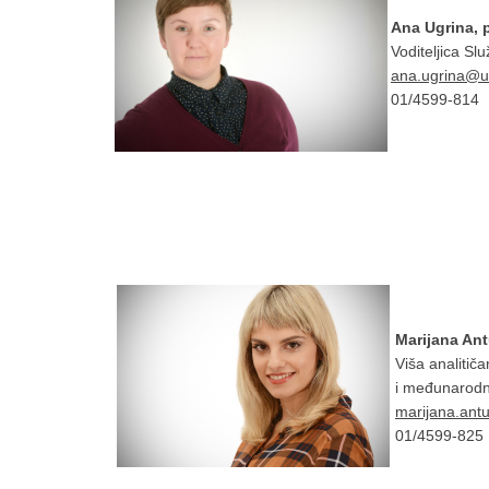
Ana Ugrina, p
Voditeljica Sl
ana.ugrina@u
01/4599-814
Marijana Ant
Viša analitič
i međunarodn
marijana.ant
01/4599-825