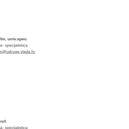
lin, univ.spec.
a- specijalistica
lin@udruge.vlada.hr
rof.
a- specijalistica