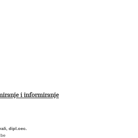
miranje i informiranje
ali, dipl.oec.
žbe