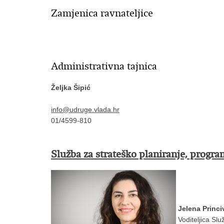
Zamjenica ravnateljice
Administrativna tajnica
Željka Šipić
info@udruge.vlada.hr
01/4599-810
Služba za strateško planiranje, progra
Jelena Princiv
Voditeljica Slu