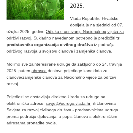
2025.
Vlada Republike Hrvatske
donijela je na sjednici od 07.
ožujka 2025. godine
Odluku o osnivanju Nacionalnog vijeća za
održivi razvoj.
Sukladno navedenom potrebno je predložiti
tri
predstavnika organizacija civilnog društva
iz područja
održivog razvoja u svojstvu članova i zamjenika članova.
Molimo sve zainteresirane udruge da zaključno do 24. travnja
2025. putem
obrasca
dostave prijedloge kandidata za
članove/zamjenike članova za Nacionalno vijeće za održivi
razvoj.
Prijedlozi se dostavljaju direktno Uredu za udruge na
elektroničku adresu:
savjet@udruge.vlada.hr
ili članovima
Savjeta za razvoj civilnoga društva - predstavnicima udruga
prema području djelovanja, a popis članova s elektroničkim
adresama pronađite
ovdje.