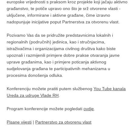
europske vrijednosti s praksom kroz projekte koji jačaju aktivno
građanstvo, te potiče upravo ono što je srž otvorene vlasti -
uključene, informirane i aktivne građane, čime izravno
nadopunjuje inicijative poput Partnerstva za otvorenu vlast.
Pozivamo Vas da se pridružite predstavnicima lokalnih i
regionalnih (područnih) jedinica, kao i stručnjacima,
istraživačima i organizacijama civilnog društva kako biste
upoznali i razmijenili primjere dobre prakse otvaranja javne
uprave građanima, kao i primjere poticanja aktivnog
sudjelovanja građana te participativnih mehanizama u
procesima donošenja odluka.
Konferenciju možete pratiti putem službenog
You Tube kanala
Ureda za udruge Vlade RH
.
Program konferencije možete pogledati
ovdje
.
Pisane vijesti
|
Partnerstvo za otvorenu vlast