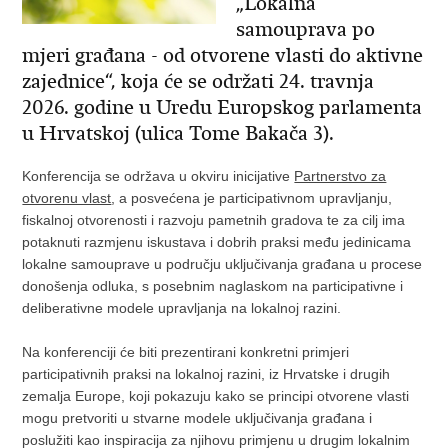
„Lokalna
samouprava po
mjeri građana - od otvorene vlasti do aktivne
zajednice“, koja će se održati 24. travnja
2026. godine u Uredu Europskog parlamenta
u Hrvatskoj (ulica Tome Bakača 3).
Konferencija se održava u okviru inicijative
Partnerstvo za
otvorenu vlast
, a posvećena je participativnom upravljanju,
fiskalnoj otvorenosti i razvoju pametnih gradova te za cilj ima
potaknuti razmjenu iskustava i dobrih praksi među jedinicama
lokalne samouprave u području uključivanja građana u procese
donošenja odluka, s posebnim naglaskom na participativne i
deliberativne modele upravljanja na lokalnoj razini.
Na konferenciji će biti prezentirani konkretni primjeri
participativnih praksi na lokalnoj razini, iz Hrvatske i drugih
zemalja Europe, koji pokazuju kako se principi otvorene vlasti
mogu pretvoriti u stvarne modele uključivanja građana i
poslužiti kao inspiracija za njihovu primjenu u drugim lokalnim