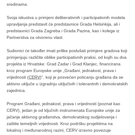
sredinama.
Svoja iskustva u primjeni deliberativnih i participativnih modela
upravljanja predstavit će predstavnice Grada Helsinkija, ali i
predstavnici Grada Zagreba i Grada Pazina, kao i kolege iz
Partnerstva za otvorenu vlast.
Sudionici će također imati prilike poslušati primjere gradova koji
primjenjuju različite oblike participativnih praksi, od kojih su dva
projekta iz Hrvatske: Grad Zadar i Grad Klanjec, financirana
kroz program Europske unije „Građani, jednakost, prava i
vrijednosti (
CERV
)“, koji je posvećen poticanju građana da se
aktivno uključe u izgradnju uključivih i tolerantnih i demokratskih
zajednica.
Program Građani, jednakost, prava i vrijednosti (poznat kao
CERV), jedan je od ključnih instrumenata Europske unije za
jačanje aktivnog građanstva, demokratskog sudjelovanja i
zaštite temeljnih vrijednosti. Kroz podršku projektima na
lokalnoj i međunarodnoj razini, CERV izravno povezuje