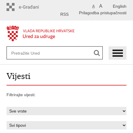
Preskoči
A
English
A
na
Prilagodba pristupačnosti
glavni
RSS
sadržaj
Vijesti
Filtrirajte vijesti: