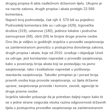
drugog propisa ili akta nadležnom državnom tijelu. Ukupno je
na nacrte zakona, drugih propisa i akata pristiglo 22.566
komentara.
Najveći broj podnositelja, čak njih 4. 570 bili su pojedinci.
Podnositelji komentara bile su i udruge (428), trgovačka
društva (319), ustanove (180), jedinice lokalne i područne
samouprave (68), obrti (59) te brojne druge pravne osobe.
Ono što je vidljivo iz godišnjih izvješća o provedbi savjetovanja
sa zainteresiranom javnošću u postupcima donošenja zakona,
drugih propisa i akata, koje od 2010. izrađuje i objavljuje Ured
za udruge, jest konstantan napredak u provedbi savjetovanja,
kako u povećanju broja akata koji se postavljaju na javno
savjetovanje, tako i kvalitativan napredak u poštivanju
standarda savjetovanja. Također primjetan je i porast broja
pravnih osoba koja provode savjetovanja, uz tijela državne
uprave, savjetovanja provode i komore, zavodi, agencije te
druge pravne osobe.
Izvješće također pokazuje da je potreban daljnji napor kako bi
se s jedne strane osigurala visoka razina odgovornosti državnih
tijela u postupcima provedbe savjetovanja sa zainteresiranom