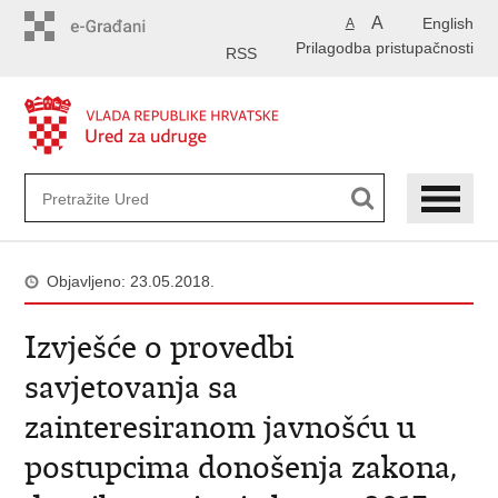
Preskoči
A
English
A
na
Prilagodba pristupačnosti
glavni
RSS
sadržaj
Objavljeno: 23.05.2018.
Izvješće o provedbi
savjetovanja sa
zainteresiranom javnošću u
postupcima donošenja zakona,