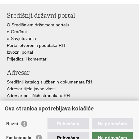
Ispiši
Podijeli
Podijeli
stranicu
na
na
Središnji državni portal
Facebooku
Twitteru
O Središnjem državnom portalu
e-Građani
e-Savjetovanja
Portal otvorenih podataka RH
Izvozni portal
Prijedlozi i komentari
Adresar
Središnji katalog službenih dokumenata RH
Adresar tijela javne vlasti
Adresar političkih stranaka u RH
Popis dužnosnika u RH
Ova stranica upotrebljava kolačiće
Besplatni telefoni javne uprave
Pozivi za žurnu pomo
ć
Nužni
Prihvaćam
Ne prihvaćam
Važne poveznice
Funkcionalni
Prihvaćam
Ne prihvaćam
Vlada Republike Hrvatske