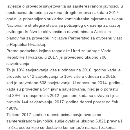
Izvješće o provedbi savjetovanja sa zainteresiranom javnošću u
postupcima donošenja zakona, drugih propisa i akata u 2017.
godini je pripremljeno sukladno kontinuiranim mjerama u sklopu
Nacionalne strategije stvaranja poticajnog okruženja za razvoj
civilnoga društva te aktivnostima navedenima u Akcijskim
planovima za provedbu inicijative Partnerstvo za otvorenu vlast
u Republici Hrvatskoj.
Prema podacima kojima raspolaže Ured za udruge Vlade
Republike Hrvatske, u 2017. je provedeno ukupno 706
savjetovanja.
To je 10% savjetovanja više u odnosu na 2016. godinu kada je
provedeno 642 savjetovanja te 16% više u odnosu na 2015.
kad je provedeno 608 savjetovanja. U odnosu na 2014. godinu,
kada su provedena 544 javna savjetovanja, riječ je o porastu
od 29%, a u usporedi s 2012. godinom kada su državna tijela
provela 144 savjetovanja, 2017. godina donosi porast od čak
490%.
Tijekom 2017. godine u postupcima savjetovanja sa
zainteresiranom javnošću sudjelovalo je ukupno 5.821 pravna i
fizička osoba koje su dostavile komentar/e na nacrt zakona,