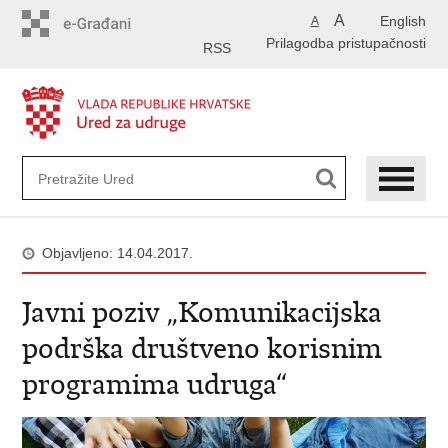
Preskoči
A
English
A
na
Prilagodba pristupačnosti
glavni
RSS
sadržaj
Objavljeno: 14.04.2017.
Javni poziv „Komunikacijska
podrška društveno korisnim
programima udruga“