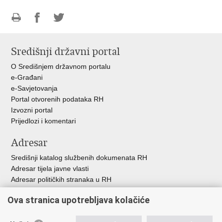
Ispiši
Podijeli
Podijeli
stranicu
na
na
Središnji državni portal
Facebooku
Twitteru
O Središnjem državnom portalu
e-Građani
e-Savjetovanja
Portal otvorenih podataka RH
Izvozni portal
Prijedlozi i komentari
Adresar
Središnji katalog službenih dokumenata RH
Adresar tijela javne vlasti
Adresar političkih stranaka u RH
Popis dužnosnika u RH
Ova stranica upotrebljava kolačiće
Besplatni telefoni javne uprave
Pozivi za žurnu pomo
ć