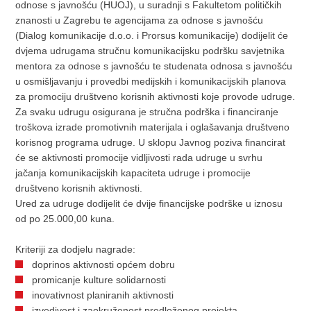
odnose s javnošću (HUOJ), u suradnji s Fakultetom političkih
znanosti u Zagrebu te agencijama za odnose s javnošću
(Dialog komunikacije d.o.o. i Prorsus komunikacije) dodijelit će
dvjema udrugama stručnu komunikacijsku podršku savjetnika
mentora za odnose s javnošću te studenata odnosa s javnošću
u osmišljavanju i provedbi medijskih i komunikacijskih planova
za promociju društveno korisnih aktivnosti koje provode udruge.
Za svaku udrugu osigurana je stručna podrška i financiranje
troškova izrade promotivnih materijala i oglašavanja društveno
korisnog programa udruge. U sklopu Javnog poziva financirat
će se aktivnosti promocije vidljivosti rada udruge u svrhu
jačanja komunikacijskih kapaciteta udruge i promocije
društveno korisnih aktivnosti.
Ured za udruge dodijelit će dvije financijske podrške u iznosu
od po 25.000,00 kuna.
Kriteriji za dodjelu nagrade:
doprinos aktivnosti općem dobru
promicanje kulture solidarnosti
inovativnost planiranih aktivnosti
izvedivost i zaokruženost predloženog projekta