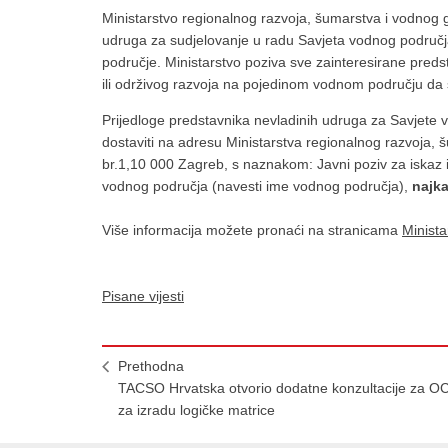
Ministarstvo regionalnog razvoja, šumarstva i vodnog go
udruga za sudjelovanje u radu Savjeta vodnog područj
područje. Ministarstvo poziva sve zainteresirane predst
ili održivog razvoja na pojedinom vodnom području da s
Prijedloge predstavnika nevladinih udruga za Savjete v
dostaviti na adresu Ministarstva regionalnog razvoja, 
br.1,10 000 Zagreb, s naznakom: Javni poziv za iskaz 
vodnog područja (navesti ime vodnog područja),
najka
Više informacija možete pronaći na stranicama
Minista
Pisane vijesti
Prethodna
TACSO Hrvatska otvorio dodatne konzultacije za O
za izradu logičke matrice