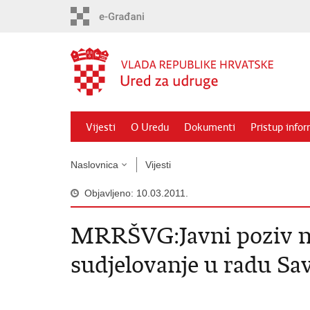
Preskoči
na
glavni
sadržaj
Vijesti
O Uredu
Dokumenti
Pristup info
Naslovnica
Vijesti
Objavljeno: 10.03.2011.
MRRŠVG:Javni poziv n
sudjelovanje u radu Sa