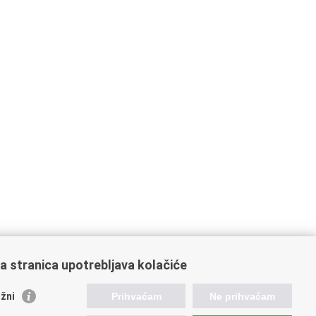
a stranica upotrebljava kolačiće
žni
Prihvaćam
Ne prihvaćam