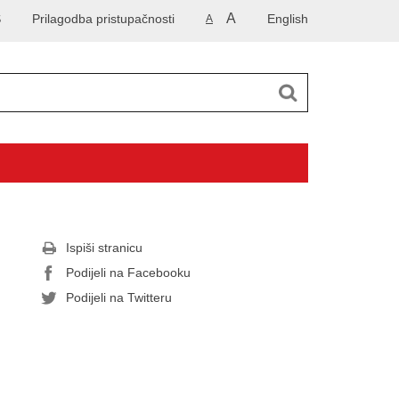
A
S
Prilagodba pristupačnosti
English
A
Ispiši stranicu
Podijeli na Facebooku
Podijeli na Twitteru