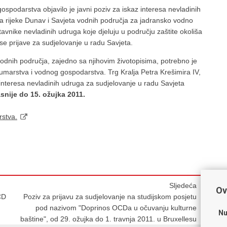
spodarstva objavilo je javni poziv za iskaz interesa nevladinih
a rijeke Dunav i Savjeta vodnih područja za jadransko vodno
avnike nevladinih udruga koje djeluju u području zaštite okoliša
e prijave za sudjelovanje u radu Savjeta.
odnih područja, zajedno sa njihovim životopisima, potrebno je
šumarstva i vodnog gospodarstva. Trg Kralja Petra Krešimira IV,
interesa nevladinih udruga za sudjelovanje u radu Savjeta
snije do 15. ožujka 2011.
rstva.
Sljedeća
Ov
CD
Poziv za prijavu za sudjelovanje na studijskom posjetu
pod nazivom "Doprinos OCDa u očuvanju kulturne
Nu
baštine", od 29. ožujka do 1. travnja 2011. u Bruxellesu