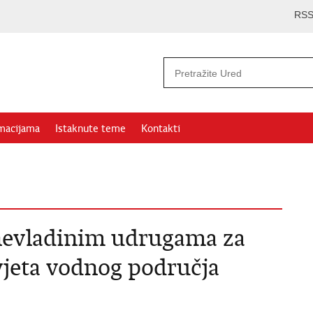
RS
rmacijama
Istaknute teme
Kontakti
evladinim udrugama za
vjeta vodnog područja