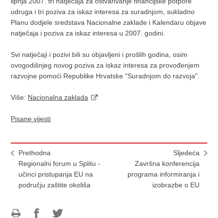
lipnja 2007. tri natječaja za ostvarivanje financijske potpore
udruga i tri poziva za iskaz interesa za suradnjom, sukladno
Planu dodjele sredstava Nacionalne zaklade i Kalendaru objave
natječaja i poziva za iskaz interesa u 2007. godini.
Svi natječaji i pozivi bili su objavljeni i prošlih godina, osim
ovogodišnjeg novog poziva za iskaz interesa za provođenjem
razvojne pomoći Republike Hrvatske "Suradnjom do razvoja".
Više:
Nacionalna zaklada
Pisane vijesti
Prethodna
Sljedeća
Regionalni forum u Splitu -
Završna konferencija
učinci pristupanja EU na
programa informiranja i
području zaštite okoliša
izobrazbe o EU