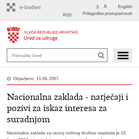
Preskoči
A
English
A
na
Prilagodba pristupačnosti
glavni
RSS
sadržaj
Objavljeno: 15.06.2007.
Nacionalna zaklada - natječaji i
pozivi za iskaz interesa za
suradnjom
Nacionalna zaklada za razvoj civilnog društva raspisala je 15.