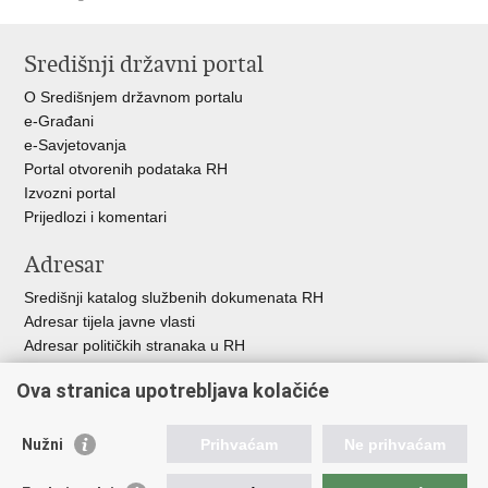
Ispiši
Podijeli
Podijeli
stranicu
na
na
Središnji državni portal
Facebooku
Twitteru
O Središnjem državnom portalu
e-Građani
e-Savjetovanja
Portal otvorenih podataka RH
Izvozni portal
Prijedlozi i komentari
Adresar
Središnji katalog službenih dokumenata RH
Adresar tijela javne vlasti
Adresar političkih stranaka u RH
Popis dužnosnika u RH
Ova stranica upotrebljava kolačiće
Besplatni telefoni javne uprave
Pozivi za žurnu pomo
ć
Nužni
Prihvaćam
Ne prihvaćam
Važne poveznice