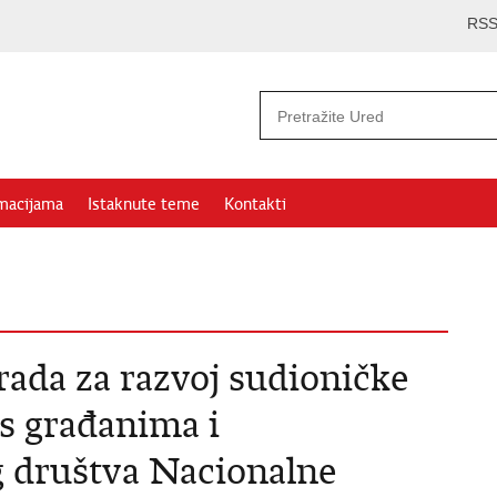
RS
rmacijama
Istaknute teme
Kontakti
rada za razvoj sudioničke
 s građanima i
g društva Nacionalne