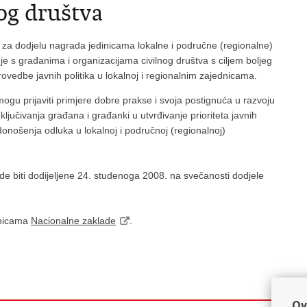
nog društva
aj za dodjelu nagrada jedinicama lokalne i područne (regionalne)
 s građanima i organizacijama civilnog društva s ciljem boljeg
ovedbe javnih politika u lokalnoj i regionalnim zajednicama.
gu prijaviti primjere dobre prakse i svoja postignuća u razvoju
jučivanja građana i građanki u utvrđivanje prioriteta javnih
donošenja odluka u lokalnoj i područnoj (regionalnoj)
ade biti dodijeljene 24. studenoga 2008. na svečanosti dodjele
anicama
Nacionalne zaklade
.
Ov