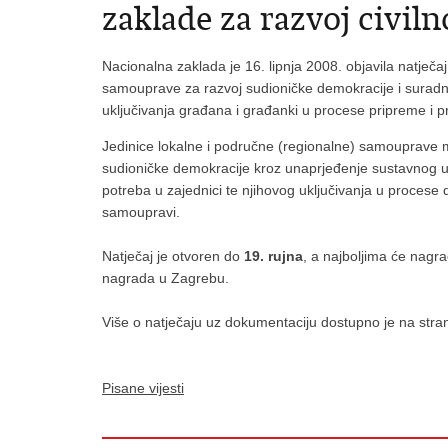
zaklade za razvoj civil
Nacionalna zaklada je 16. lipnja 2008. objavila natječ
samouprave za razvoj sudioničke demokracije i suradnje
uključivanja građana i građanki u procese pripreme i pr
Jedinice lokalne i područne (regionalne) samouprave mo
sudioničke demokracije kroz unaprjeđenje sustavnog ukl
potreba u zajednici te njihovog uključivanja u procese 
samoupravi.
Natječaj je otvoren do
19. rujna
, a najboljima će nagr
nagrada u Zagrebu.
Više o natječaju uz dokumentaciju dostupno je na str
Pisane vijesti