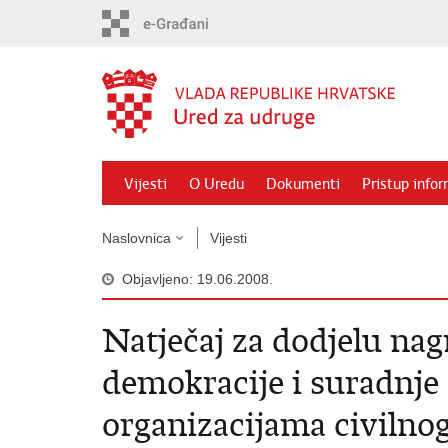
Preskoči
na
glavni
sadržaj
Vijesti
O Uredu
Dokumenti
Pristup info
Naslovnica
Vijesti
Objavljeno: 19.06.2008.
Natječaj za dodjelu nag
demokracije i suradnje
organizacijama civilno