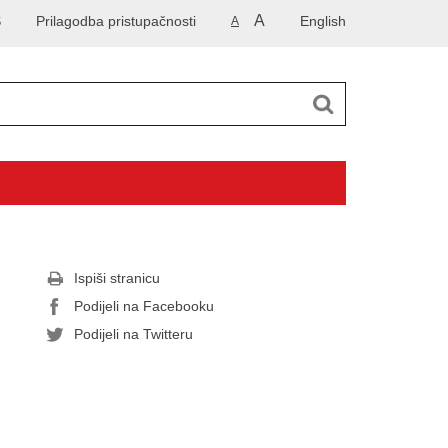
A
S
Prilagodba pristupačnosti
English
A
Ispiši stranicu
Podijeli na Facebooku
Podijeli na Twitteru