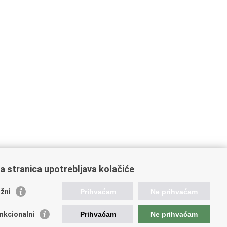
a stranica upotrebljava kolačiće
žni
Prihvaćam
Ne prihvaćam
nkcionalni
Prihvaćam
Ne prihvaćam
ažne poveznice