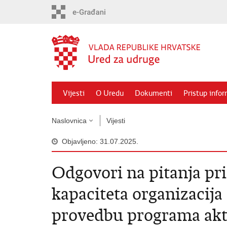
Preskoči
na
glavni
sadržaj
Vijesti
O Uredu
Dokumenti
Pristup info
Naslovnica
Vijesti
Objavljeno: 31.07.2025.
Odgovori na pitanja pri
kapaciteta organizacija
provedbu programa akt