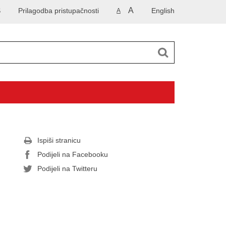
A
S
Prilagodba pristupačnosti
English
A
Ispiši stranicu
Podijeli na Facebooku
Podijeli na Twitteru