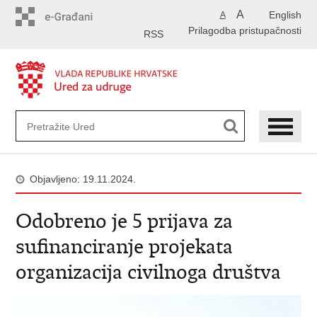
Preskoči
A
English
A
na
Prilagodba pristupačnosti
glavni
RSS
sadržaj
Objavljeno: 19.11.2024.
Odobreno je 5 prijava za
sufinanciranje projekata
organizacija civilnoga društva