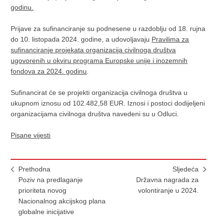
godinu.
Prijave za sufinanciranje su podnesene u razdoblju od 18. rujna
do 10. listopada 2024. godine, a udovoljavaju
Pravilima za
sufinanciranje projekata organizacija civilnoga društva
ugovorenih u okviru programa Europske unije i inozemnih
fondova za 2024. godinu
.
Sufinancirat će se projekti organizacija civilnoga društva u
ukupnom iznosu od 102.482,58
EUR. Iznosi i postoci dodijeljeni
organizacijama civilnoga društva navedeni su u Odluci.
Pisane vijesti
Prethodna
Sljedeća
​Poziv na predlaganje
Državna nagrada za
prioriteta novog
volontiranje u 2024.
Nacionalnog akcijskog plana
globalne inicijative