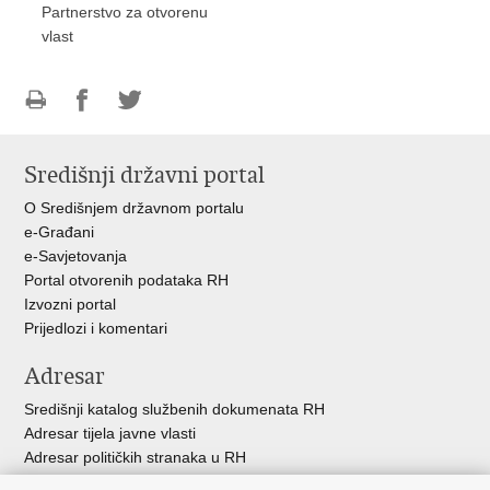
Partnerstvo za otvorenu
vlast
Ispiši
Podijeli
Podijeli
stranicu
na
na
Središnji državni portal
Facebooku
Twitteru
O Središnjem državnom portalu
e-Građani
e-Savjetovanja
Portal otvorenih podataka RH
Izvozni portal
Prijedlozi i komentari
Adresar
Središnji katalog službenih dokumenata RH
Adresar tijela javne vlasti
Adresar političkih stranaka u RH
Popis dužnosnika u RH