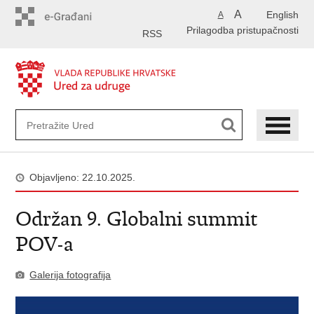
Preskoči
A
English
A
na
Prilagodba pristupačnosti
glavni
RSS
sadržaj
Objavljeno: 22.10.2025.
Održan 9. Globalni summit
POV-a
Galerija fotografija