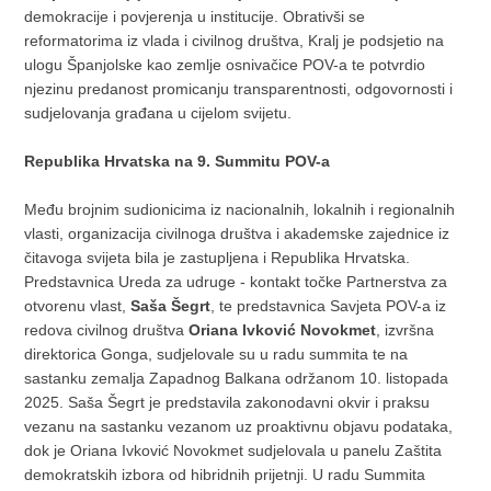
demokracije i povjerenja u institucije. Obrativši se
reformatorima iz vlada i civilnog društva, Kralj je podsjetio na
ulogu Španjolske kao zemlje osnivačice POV-a te potvrdio
njezinu predanost promicanju transparentnosti, odgovornosti i
sudjelovanja građana u cijelom svijetu.
Republika Hrvatska na 9. Summitu POV-a
Među brojnim sudionicima iz nacionalnih, lokalnih i regionalnih
vlasti, organizacija civilnoga društva i akademske zajednice iz
čitavoga svijeta bila je zastupljena i Republika Hrvatska.
Predstavnica Ureda za udruge - kontakt točke Partnerstva za
otvorenu vlast,
Saša Šegrt
, te predstavnica Savjeta POV-a iz
redova civilnog društva
Oriana Ivković Novokmet
, izvršna
direktorica Gonga, sudjelovale su u radu summita te na
sastanku zemalja Zapadnog Balkana održanom 10. listopada
2025. Saša Šegrt je predstavila zakonodavni okvir i praksu
vezanu na sastanku vezanom uz proaktivnu objavu podataka,
dok je Oriana Ivković Novokmet sudjelovala u panelu Zaštita
demokratskih izbora od hibridnih prijetnji. U radu Summita