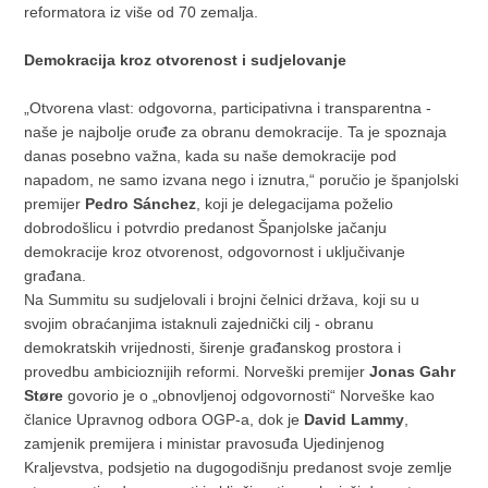
reformatora iz više od 70 zemalja.
Demokracija kroz otvorenost i sudjelovanje
„Otvorena vlast: odgovorna, participativna i transparentna -
naše je najbolje oruđe za obranu demokracije. Ta je spoznaja
danas posebno važna, kada su naše demokracije pod
napadom, ne samo izvana nego i iznutra,“ poručio je španjolski
premijer
Pedro Sánchez
, koji je delegacijama poželio
dobrodošlicu i potvrdio predanost Španjolske jačanju
demokracije kroz otvorenost, odgovornost i uključivanje
građana.
Na Summitu su sudjelovali i brojni čelnici država, koji su u
svojim obraćanjima istaknuli zajednički cilj - obranu
demokratskih vrijednosti, širenje građanskog prostora i
provedbu ambicioznijih reformi. Norveški premijer
Jonas Gahr
Støre
govorio je o „obnovljenoj odgovornosti“ Norveške kao
članice Upravnog odbora OGP-a, dok je
David Lammy
,
zamjenik premijera i ministar pravosuđa Ujedinjenog
Kraljevstva, podsjetio na dugogodišnju predanost svoje zemlje