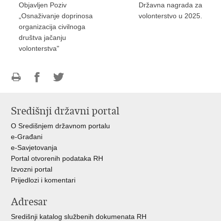
Objavljen Poziv
Državna nagrada za
„Osnaživanje doprinosa
volonterstvo u 2025.
organizacija civilnoga
društva jačanju
volonterstva"
Ispiši
Podijeli
Podijeli
stranicu
na
na
Središnji državni portal
Facebooku
Twitteru
O Središnjem državnom portalu
e-Građani
e-Savjetovanja
Portal otvorenih podataka RH
Izvozni portal
Prijedlozi i komentari
Adresar
Središnji katalog službenih dokumenata RH