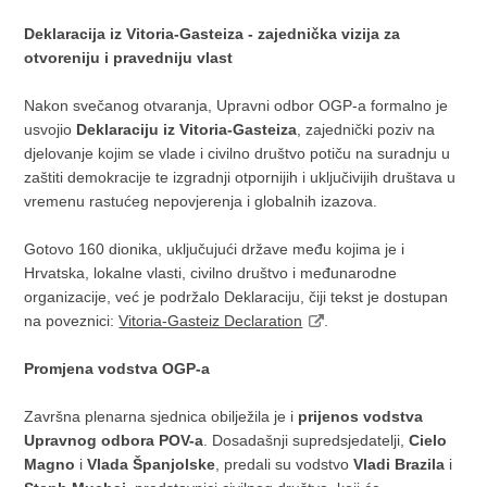
Deklaracija iz Vitoria-Gasteiza - zajednička vizija za
otvoreniju i pravedniju vlast
Nakon svečanog otvaranja, Upravni odbor OGP-a formalno je
usvojio
Deklaraciju iz Vitoria-Gasteiza
, zajednički poziv na
djelovanje kojim se vlade i civilno društvo potiču na suradnju u
zaštiti demokracije te izgradnji otpornijih i uključivijih društava u
vremenu rastućeg nepovjerenja i globalnih izazova.
Gotovo 160 dionika, uključujući države među kojima je i
Hrvatska, lokalne vlasti, civilno društvo i međunarodne
organizacije, već je podržalo Deklaraciju, čiji tekst je dostupan
na poveznici:
Vitoria-Gasteiz Declaration
.
Promjena vodstva OGP-a
Završna plenarna sjednica obilježila je i
prijenos vodstva
Upravnog odbora POV-a
. Dosadašnji supredsjedatelji,
Cielo
Magno
i
Vlada Španjolske
, predali su vodstvo
Vladi Brazila
i