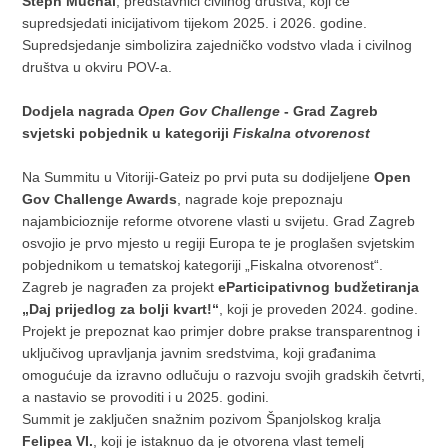
Steph Muchai
, predstavnici civilnog društva, koji će
supredsjedati inicijativom tijekom 2025. i 2026. godine.
Supredsjedanje simbolizira zajedničko vodstvo vlada i civilnog
društva u okviru POV-a.
Dodjela nagrada
Open Gov Challenge
- Grad Zagreb
svjetski pobjednik u kategoriji
Fiskalna otvorenost
Na Summitu u Vitoriji-Gateiz po prvi puta su dodijeljene
Open
Gov Challenge Awards
, nagrade koje prepoznaju
najambicioznije reforme otvorene vlasti u svijetu. Grad Zagreb
osvojio je prvo mjesto u regiji Europa te je proglašen svjetskim
pobjednikom u tematskoj kategoriji „Fiskalna otvorenost“.
Zagreb je nagrađen za projekt
eParticipativnog budžetiranja
„Daj prijedlog za bolji kvart!“
, koji je proveden 2024. godine.
Projekt je prepoznat kao primjer dobre prakse transparentnog i
uključivog upravljanja javnim sredstvima, koji građanima
omogućuje da izravno odlučuju o razvoju svojih gradskih četvrti,
a nastavio se provoditi i u 2025. godini.
Summit je zaključen snažnim pozivom Španjolskog kralja
Felipea VI.
, koji je istaknuo da je otvorena vlast temelj