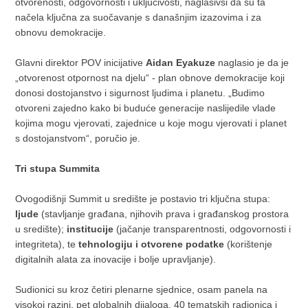
otvorenosti, odgovornosti i uključivosti, naglasivši da su ta
načela ključna za suočavanje s današnjim izazovima i za
obnovu demokracije.
Glavni direktor POV inicijative
Aidan Eyakuze
naglasio je da je
„otvorenost otpornost na djelu“ - plan obnove demokracije koji
donosi dostojanstvo i sigurnost ljudima i planetu. „Budimo
otvoreni zajedno kako bi buduće generacije naslijedile vlade
kojima mogu vjerovati, zajednice u koje mogu vjerovati i planet
s dostojanstvom“, poručio je.
Tri stupa Summita
Ovogodišnji Summit u središte je postavio tri ključna stupa:
ljude
(stavljanje građana, njihovih prava i građanskog prostora
u središte);
institucije
(jačanje transparentnosti, odgovornosti i
integriteta), te
tehnologiju i otvorene podatke
(korištenje
digitalnih alata za inovacije i bolje upravljanje).
Sudionici su kroz četiri plenarne sjednice, osam panela na
visokoj razini, pet globalnih dijaloga, 40 tematskih radionica i