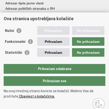
Adresar tijela javne vlasti
Adresar političkih stranaka u RH
Popis dužnosnika u RH
Ova stranica upotrebljava kolačiće
Besplatni telefoni javne uprave
Pozivi za žurnu pomo
ć
Nužni
Prihvaćam
Ne prihvaćam
Važne poveznice
Funkcionalni
Prihvaćam
Ne prihvaćam
Vlada Republike Hrvatske
Registar udruga
Statistički
Prihvaćam
Ne prihvaćam
Registar neprofitnih organizacija
Povjerenik za informiranje
Nacionalna zaklada za razvoj civilnoga društva
Prihvaćam odabrane
Vaš glas u Europi
Prihvaćam sve
Povratak na vrh
Na ovoj mrežnoj stranci koriste se kolačići. Molimo Vas da
Copyright © 2026 Ured za udruge.
Uvjeti korištenja
.
Izjava o
pročitate
Obavijest o kolačićima.
pristupačnosti