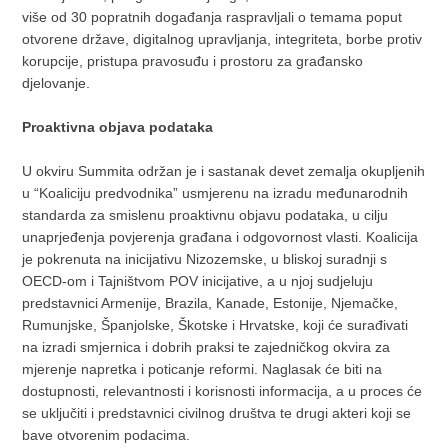
više od 30 popratnih događanja raspravljali o temama poput
otvorene države, digitalnog upravljanja, integriteta, borbe protiv
korupcije, pristupa pravosuđu i prostoru za građansko
djelovanje.
Proaktivna objava podataka
U okviru Summita održan je i sastanak devet zemalja okupljenih
u “Koaliciju predvodnika” usmjerenu na izradu međunarodnih
standarda za smislenu proaktivnu objavu podataka, u cilju
unaprjeđenja povjerenja građana i odgovornost vlasti. Koalicija
je pokrenuta na inicijativu Nizozemske, u bliskoj suradnji s
OECD-om i Tajništvom POV inicijative, a u njoj sudjeluju
predstavnici Armenije, Brazila, Kanade, Estonije, Njemačke,
Rumunjske, Španjolske, Škotske i Hrvatske, koji će surađivati
na izradi smjernica i dobrih praksi te zajedničkog okvira za
mjerenje napretka i poticanje reformi. Naglasak će biti na
dostupnosti, relevantnosti i korisnosti informacija, a u proces će
se uključiti i predstavnici civilnog društva te drugi akteri koji se
bave otvorenim podacima.